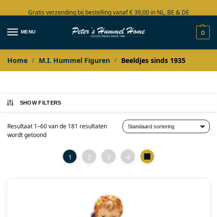
Gratis verzending bij bestelling vanaf € 39,00 in NL, BE & DE
Grote collectie in voorraad
MENU
0
Home
M.I. Hummel Figuren
Beeldjes sinds 1935
/
/
SHOW FILTERS
Resultaat 1–60 van de 181 resultaten
wordt getoond
1
2
3
4