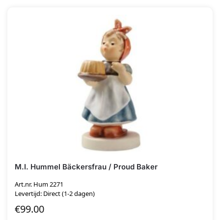
M.I. Hummel Bäckersfrau / Proud Baker
Art.nr. Hum 2271
Levertijd: Direct (1-2 dagen)
€
99.00