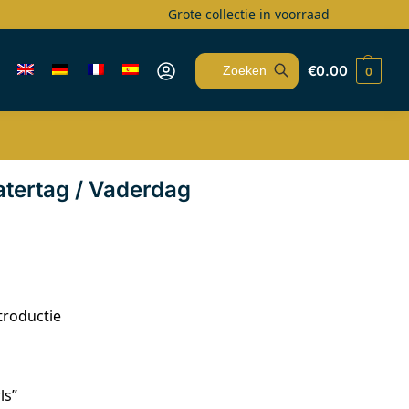
Grote collectie in voorraad
€
0.00
0
Zoeken
tertag / Vaderdag
troductie
ls”