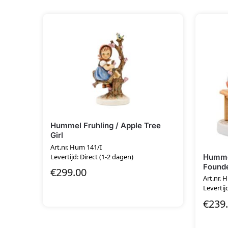
Hummel Fruhling / Apple Tree
Girl
Art.nr. Hum 141/I
Hummel
Levertijd: Direct (1-2 dagen)
Founde
€
299.00
Art.nr.
Levertij
€
239