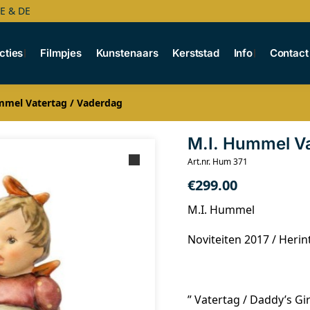
BE & DE
cties
Filmpjes
Kunstenaars
Kerststad
Info
Contact
mmel Vatertag / Vaderdag
M.I. Hummel Va
Art.nr. Hum 371
€
299.00
M.I. Hummel
Noviteiten 2017 / Herin
” Vatertag / Daddy’s Gir