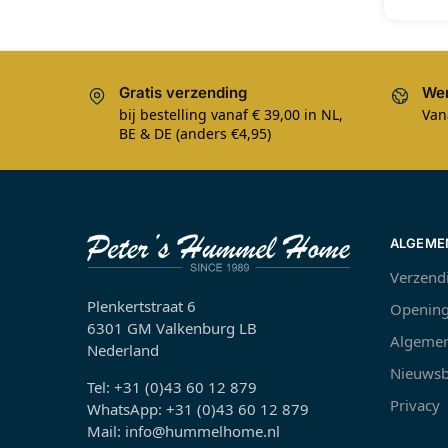
Gratis verzending
Wer
bij bestelling vanaf € 39,00 in NL,
Van
BE & DE (anders €4,95)
ALGEME
Verzend
Plenkertstraat 6
Opening
6301 GM Valkenburg LB
Algemen
Nederland
Nieuwsb
Tel: +31 (0)43 60 12 879
Privacy
WhatsApp: +31 (0)43 60 12 879
Mail: info@hummelhome.nl