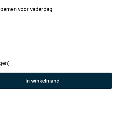
bloemen voor vaderdag
agen)
In winkelmand
s