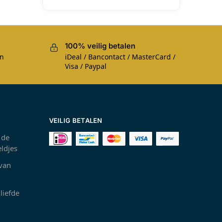
100% veilig betalen
en
iDeal / Bancontact / MasterCard /
Visa / Paypal
VEILIG BETALEN
 de
ldjes
 van
liefde