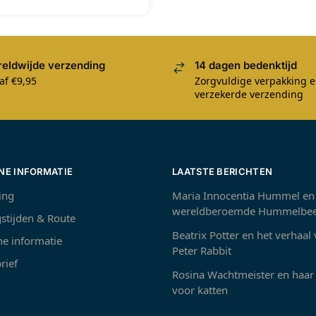
eldwijde verzending
14 dagen bedenktijd
af €9,95
Zorgvuldige verpakking 
verzekerde verzending
NE INFORMATIE
LAATSTE BERICHTEN
ing
Maria Innocentia Hummel en
wereldberoemde Hummelbee
stijden & Route
Beatrix Potter en het verhaal
e informatie
Peter Rabbit
rief
Rosina Wachtmeister en haar 
voor katten