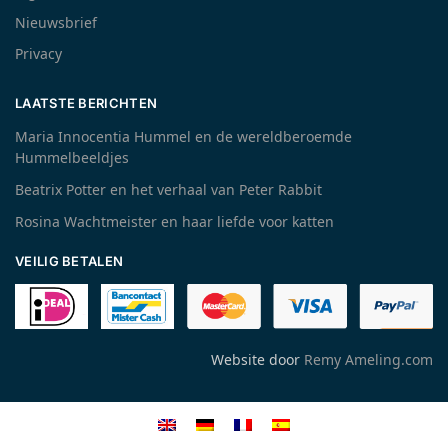
Nieuwsbrief
Privacy
LAATSTE BERICHTEN
Maria Innocentia Hummel en de wereldberoemde
Hummelbeeldjes
Beatrix Potter en het verhaal van Peter Rabbit
Rosina Wachtmeister en haar liefde voor katten
VEILIG BETALEN
Website door
Remy Ameling.com