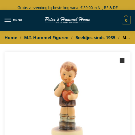
Gratis verzending bij bestelling vanaf € 39,00 in NL, BE & DE
Grote collectie in voorraad
MENU
0
Home
M.I. Hummel Figuren
Beeldjes sinds 1935
M.I. Hummel Magst mich auch?
/
/
/