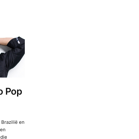
o Pop
 Brazilië en
een
 die