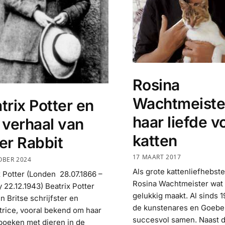
Rosina
Wachtmeiste
trix Potter en
haar liefde v
 verhaal van
katten
er Rabbit
17 MAART 2017
OBER 2024
Als grote kattenliefhebst
x Potter (Londen 28.07.1866 –
Rosina Wachtmeister wat 
 22.12.1943) Beatrix Potter
gelukkig maakt. Al sinds 
n Britse schrijfster en
de kunstenares en Goebel
ratrice, vooral bekend om haar
succesvol samen. Naast 
boeken met dieren in de