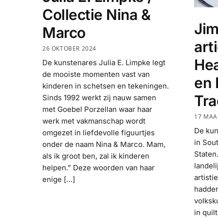
Collectie Nina &
Jim
Marco
art
26 OKTOBER 2024
He
De kunstenares Julia E. Limpke legt
de mooiste momenten vast van
en 
kinderen in schetsen en tekeningen.
Tra
Sinds 1992 werkt zij nauw samen
met Goebel Porzellan waar haar
17 MAA
werk met vakmanschap wordt
De kun
omgezet in liefdevolle figuurtjes
in Sou
onder de naam Nina & Marco. Mam,
Staten
als ik groot ben, zal ik kinderen
landel
helpen.” Deze woorden van haar
artist
enige […]
hadden
volksk
in qui