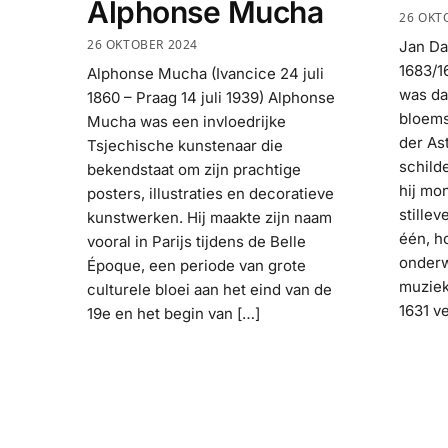
Alphonse Mucha
26 OKT
26 OKTOBER 2024
Jan Da
1683/1
Alphonse Mucha (Ivancice 24 juli
was daa
1860 – Praag 14 juli 1939) Alphonse
bloems
Mucha was een invloedrijke
der As
Tsjechische kunstenaar die
schild
bekendstaat om zijn prachtige
hij mo
posters, illustraties en decoratieve
stillev
kunstwerken. Hij maakte zijn naam
één, ho
vooral in Parijs tijdens de Belle
onderw
Époque, een periode van grote
muziek
culturele bloei aan het eind van de
1631 v
19e en het begin van […]