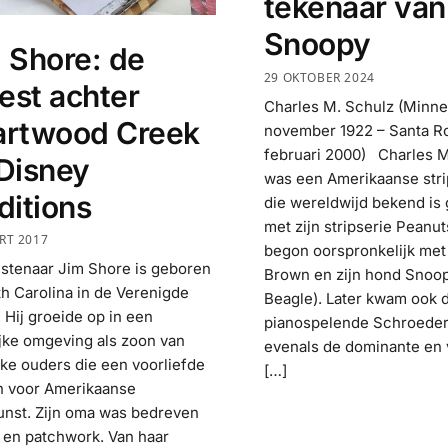
tekenaar van
Snoopy
 Shore: de
29 OKTOBER 2024
iest achter
Charles M. Schulz (Minne
artwood Creek
november 1922 – Santa R
februari 2000) Charles M
Disney
was een Amerikaanse stri
ditions
die wereldwijd bekend is
met zijn stripserie Peanut
RT 2017
begon oorspronkelijk met
stenaar Jim Shore is geboren
Brown en zijn hond Snoo
th Carolina in de Verenigde
Beagle). Later kwam ook 
. Hij groeide op in een
pianospelende Schroeder 
ijke omgeving als zoon van
evenals de dominante en 
ieke ouders die een voorliefde
[…]
 voor Amerikaanse
unst. Zijn oma was bedreven
lt en patchwork. Van haar