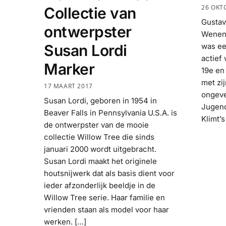
26 OKT
Collectie van
Gustav
ontwerpster
Wenen 
was ee
Susan Lordi
actief
Marker
19e en
met zi
17 MAART 2017
ongeve
Susan Lordi, geboren in 1954 in
Jugend
Beaver Falls in Pennsylvania U.S.A. is
Klimt’
de ontwerpster van de mooie
collectie Willow Tree die sinds
januari 2000 wordt uitgebracht.
Susan Lordi maakt het originele
houtsnijwerk dat als basis dient voor
ieder afzonderlijk beeldje in de
Willow Tree serie. Haar familie en
vrienden staan als model voor haar
werken. […]