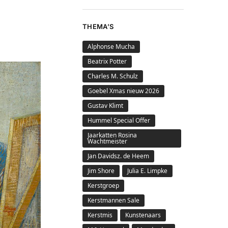
THEMA’S
Alphonse Mucha
Beatrix Potter
Charles M. Schulz
Goebel Xmas nieuw 2026
Gustav Klimt
Hummel Special Offer
Jaarkatten Rosina
Wachtmeister
Jan Davidsz. de Heem
Jim Shore
Julia E. Limpke
Kerstgroep
Kerstmannen Sale
Kerstmis
Kunstenaars