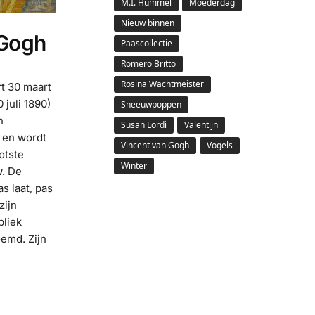
M.I. Hummel
Moederdag
Nieuw binnen
 Gogh
Paascollectie
Romero Britto
Rosina Wachtmeister
t 30 maart
 juli 1890)
Sneeuwpoppen
n
Susan Lordi
Valentijn
 en wordt
Vincent van Gogh
Vogels
otste
Winter
w. De
s laat, pas
zijn
bliek
emd. Zijn