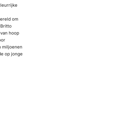
leurrijke
wereld om
Britto
 van hoop
oor
n miljoenen
rde op jonge