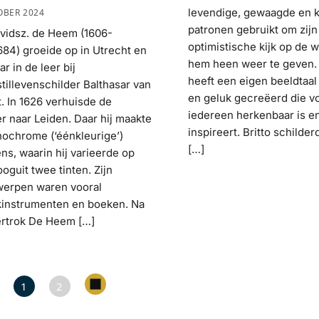
levendige, gewaagde en k
OBER 2024
patronen gebruikt om zijn
vidsz. de Heem (1606-
optimistische kijk op de 
684) groeide op in Utrecht en
hem heen weer te geven. 
r in de leer bij
heeft een eigen beeldtaal
tillevenschilder Balthasar van
en geluk gecreëerd die v
t. In 1626 verhuisde de
iedereen herkenbaar is e
er naar Leiden. Daar hij maakte
inspireert. Britto schilde
nochrome (‘éénkleurige’)
[…]
ens, waarin hij varieerde op
oguit twee tinten. Zijn
erpen waren vooral
instrumenten en boeken. Na
ertrok De Heem […]
1
2