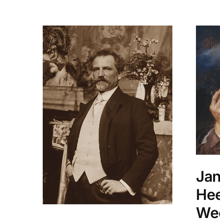
Jan
He
We