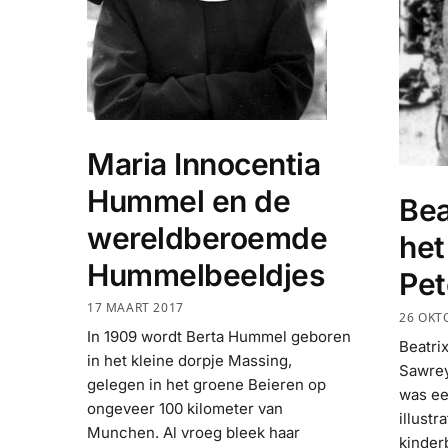
Maria Innocentia
Hummel en de
Bea
wereldberoemde
het
Hummelbeeldjes
Pet
17 MAART 2017
26 OKT
In 1909 wordt Berta Hummel geboren
Beatri
in het kleine dorpje Massing,
Sawrey
gelegen in het groene Beieren op
was ee
ongeveer 100 kilometer van
illust
Munchen. Al vroeg bleek haar
kinder