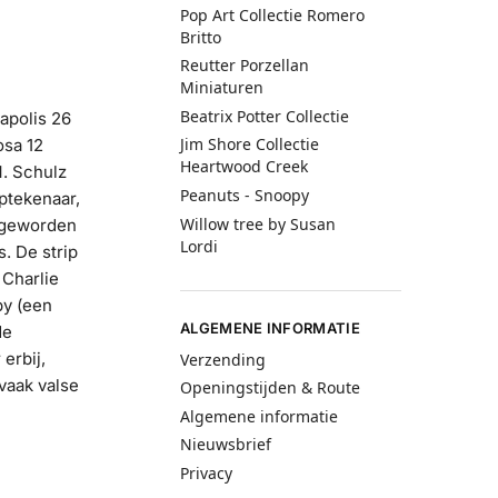
Pop Art Collectie Romero
Britto
Reutter Porzellan
Miniaturen
Beatrix Potter Collectie
apolis 26
Jim Shore Collectie
osa 12
Heartwood Creek
. Schulz
Peanuts - Snoopy
ptekenaar,
Willow tree by Susan
 geworden
Lordi
s. De strip
 Charlie
py (een
ALGEMENE INFORMATIE
de
erbij,
Verzending
vaak valse
Openingstijden & Route
Algemene informatie
Nieuwsbrief
Privacy