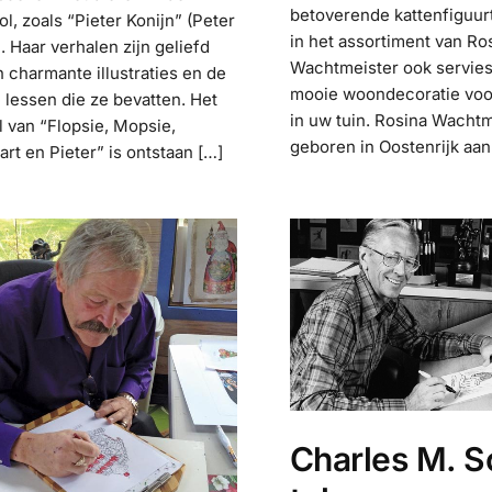
betoverende kattenfiguurt
l, zoals “Pieter Konijn” (Peter
in het assortiment van Ro
. Haar verhalen zijn geliefd
Wachtmeister ook servies
 charmante illustraties en de
mooie woondecoratie voor
 lessen die ze bevatten. Het
in uw tuin. Rosina Wachtm
l van “Flopsie, Mopsie,
geboren in Oostenrijk aan
art en Pieter” is ontstaan […]
Charles M. S