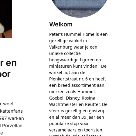
Welkom
Peter’s Hummel Home is een
gezellige winkel in
Valkenburg waar je een
unieke collectie
hoogwaardige figuren en
r en
miniaturen kunt vinden. De
oor
winkel ligt aan de
Plenkertstraat nr. 6 en heeft
een breed assortiment aan
merken zoals Hummel,
Goebel, Disney, Rosina
er weet
Wachtmeister en Reutter. De
sfeer is gezellig en gastvrij
kattenfans
en al meer dan 35 jaar een
1997 werken
populaire stop voor
 Porzellan
verzamelaars en toeristen.
de