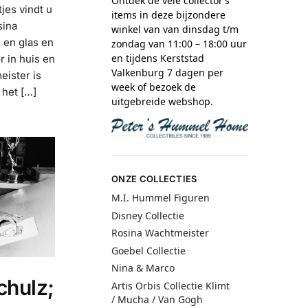
Ontdek de vele collector’s
jes vindt u
items in deze bijzondere
sina
winkel van van dinsdag t/m
 en glas en
zondag van 11:00 – 18:00 uur
en tijdens Kerststad
 in huis en
Valkenburg 7 dagen per
eister is
week of bezoek de
 het […]
uitgebreide webshop.
ONZE COLLECTIES
M.I. Hummel Figuren
Disney Collectie
Rosina Wachtmeister
Goebel Collectie
Nina & Marco
chulz;
Artis Orbis Collectie Klimt
/ Mucha / Van Gogh