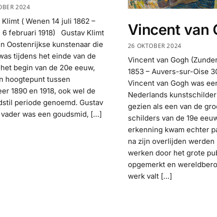
OBER 2024
 Klimt ( Wenen 14 juli 1862 –
Vincent van
6 februari 1918) Gustav Klimt
n Oostenrijkse kunstenaar die
26 OKTOBER 2024
 was tijdens het einde van de
Vincent van Gogh (Zunder
 het begin van de 20e eeuw,
1853 – Auvers-sur-Oise 30
jn hoogtepunt tussen
Vincent van Gogh was ee
er 1890 en 1918, ook wel de
Nederlands kunstschilder
stil periode genoemd. Gustav
gezien als een van de gro
s vader was een goudsmid, […]
schilders van de 19e eeu
erkenning kwam echter pa
na zijn overlijden werden 
werken door het grote pu
opgemerkt en wereldbero
werk valt […]