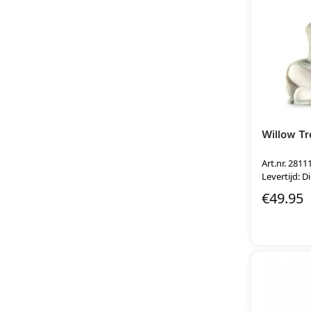
Willow T
Art.nr. 2811
Levertijd: D
€
49.95