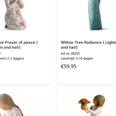
ee Prayer of peace (
Willow Tree Radiance ( Lighte
in and hair)
and hair)
8
Art.nr. 28255
irect (1-2 dagen)
Levertijd: 3-10 dagen
€
59.95