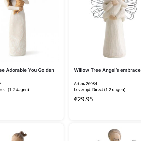
ee Adorable You Golden
Willow Tree Angel’s embrace
9
Art.nr. 26084
irect (1-2 dagen)
Levertijd: Direct (1-2 dagen)
€
29.95