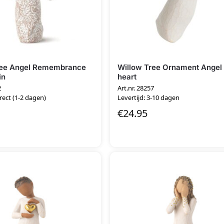
ree Angel Remembrance
Willow Tree Ornament Angel 
in
heart
2
Art.nr. 28257
irect (1-2 dagen)
Levertijd: 3-10 dagen
€
24.95