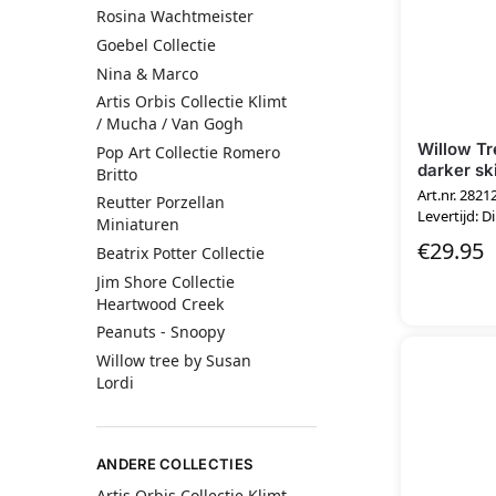
Rosina Wachtmeister
Goebel Collectie
Nina & Marco
Artis Orbis Collectie Klimt
/ Mucha / Van Gogh
Willow T
Pop Art Collectie Romero
darker sk
Britto
Art.nr. 2821
Reutter Porzellan
Levertijd: D
Miniaturen
€
29.95
Beatrix Potter Collectie
Jim Shore Collectie
Heartwood Creek
Peanuts - Snoopy
Willow tree by Susan
Lordi
ANDERE COLLECTIES
Artis Orbis Collectie Klimt