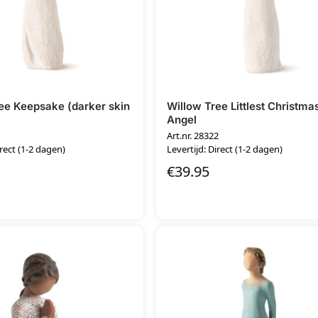
ee Keepsake (darker skin
Willow Tree Littlest Christma
Angel
1
Art.nr. 28322
irect (1-2 dagen)
Levertijd: Direct (1-2 dagen)
€
39.95