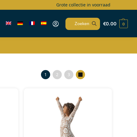
Grote collectie in voorraad
€
0.00
0
Zoeken
1
2
3