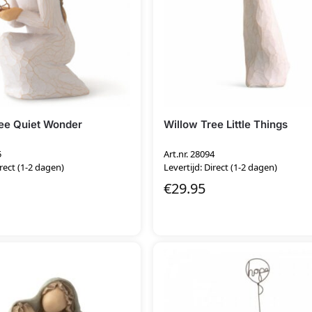
ee Quiet Wonder
Willow Tree Little Things
5
Art.nr. 28094
irect (1-2 dagen)
Levertijd: Direct (1-2 dagen)
€
29.95