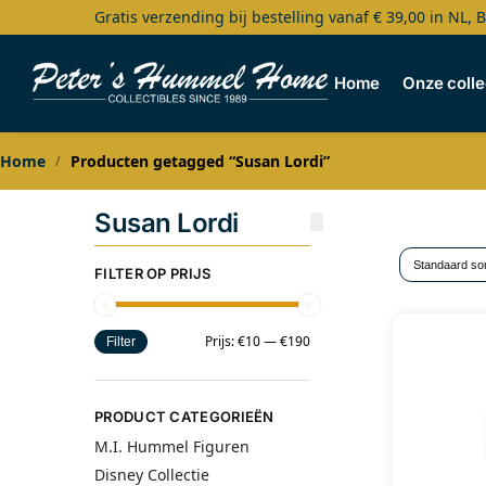
Gratis verzending bij bestelling vanaf € 39,00 in NL, 
Search
Home
Onze colle
Home
Producten getagged “Susan Lordi”
/
Susan Lordi
FILTER OP PRIJS
Prijs:
€10
—
€190
Filter
PRODUCT CATEGORIEËN
M.I. Hummel Figuren
Disney Collectie