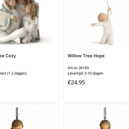
ree Cozy
Willow Tree Hope
1
Art.nr. 26163
irect (1-2 dagen)
Levertijd: 3-10 dagen
€
24.95