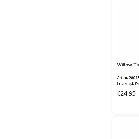
Willow T
Art.nr. 2801
Levertijd: D
€
24.95