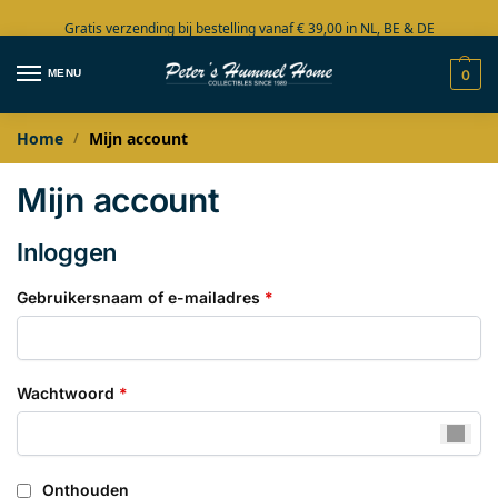
Gratis verzending bij bestelling vanaf € 39,00 in NL, BE & DE
Grote collectie in voorraad
MENU
0
Home
Mijn account
/
Mijn account
Inloggen
Gebruikersnaam of e-mailadres
*
Wachtwoord
*
Onthouden