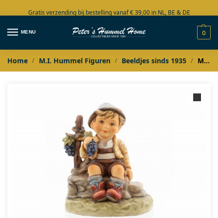
Gratis verzending bij bestelling vanaf € 39,00 in NL, BE & DE
Grote collectie in voorraad
MENU
0
Home
M.I. Hummel Figuren
Beeldjes sinds 1935
M.I. Hummel Der Herbst kommt
/
/
/