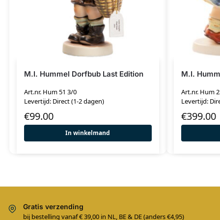
M.I. Hummel Dorfbub Last Edition
M.I. Humme
Art.nr. Hum 51 3/0
Art.nr. Hum 
Levertijd: Direct (1-2 dagen)
Levertijd: Dir
€
99.00
€
399.00
In winkelmand
Gratis verzending
bij bestelling vanaf € 39,00 in NL, BE & DE (anders €4,95)