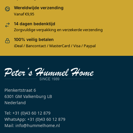
Wereldwijde verzending
Vanaf €9,95
14 dagen bedenktijd
Zorgvuldige verpakking en verzekerde verzending
100% veilig betalen
iDeal / Bancontact / MasterCard / Visa / Paypal
Plenkertstraat 6
6301 GM Valkenburg LB
Nederland
Tel: +31 (0)43 60 12 879
WhatsApp: +31 (0)43 60 12 879
Mail: info@hummelhome.nl