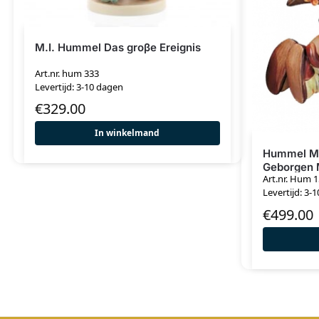
M.I. Hummel Das groβe Ereignis
Art.nr. hum 333
Levertijd: 3-10 dagen
€
329.00
In winkelmand
Hummel Mei
Geborgen M
Art.nr. Hum 
(medium)
Levertijd: 3-
€
499.00