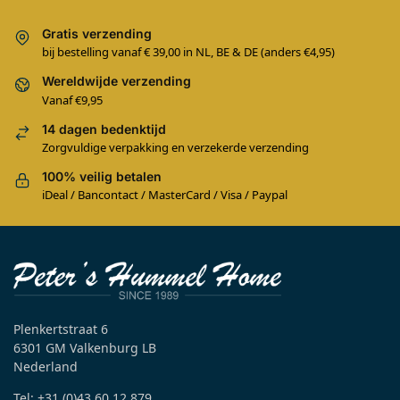
Gratis verzending
bij bestelling vanaf € 39,00 in NL, BE & DE (anders €4,95)
Wereldwijde verzending
Vanaf €9,95
14 dagen bedenktijd
Zorgvuldige verpakking en verzekerde verzending
100% veilig betalen
iDeal / Bancontact / MasterCard / Visa / Paypal
Plenkertstraat 6
6301 GM Valkenburg LB
Nederland
Tel: +31 (0)43 60 12 879