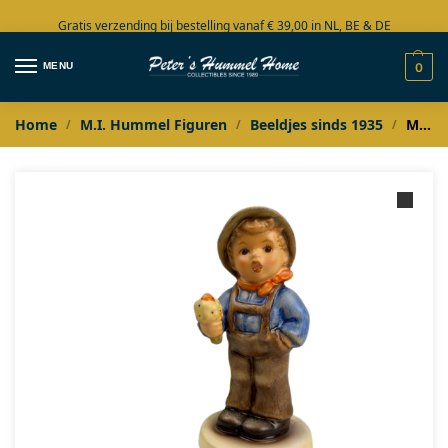
Gratis verzending bij bestelling vanaf € 39,00 in NL, BE & DE
Grote collectie in voorraad
MENU
0
Home
M.I. Hummel Figuren
Beeldjes sinds 1935
M.I. Hummel Blumengruß / Flowers for mother
/
/
/