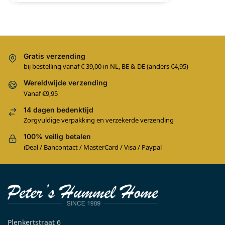
Gratis verzending
bij bestelling vanaf € 39,00 in NL, BE & DE (anders €4,95)
Wereldwijde verzending
Vanaf €9,95
14 dagen bedenktijd
Zorgvuldige verpakking en verzekerde verzending
100% veilig betalen
iDeal / Bancontact / MasterCard / Visa / Paypal
Plenkertstraat 6