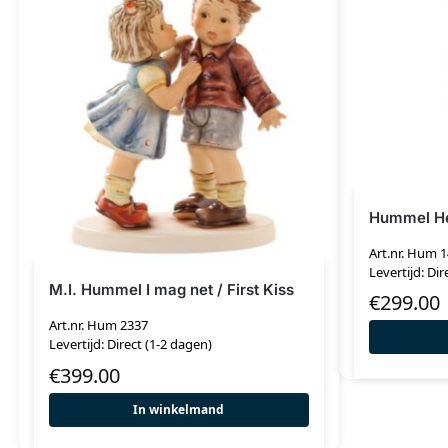
Hummel He
Art.nr. Hum 1
Levertijd: Dir
M.I. Hummel I mag net / First Kiss
€
299.00
Art.nr. Hum 2337
Levertijd: Direct (1-2 dagen)
€
399.00
In winkelmand