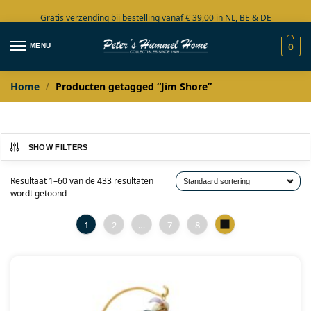
Gratis verzending bij bestelling vanaf € 39,00 in NL, BE & DE
Grote collectie in voorraad
MENU
0
Home
Producten getagged “Jim Shore”
/
SHOW FILTERS
Resultaat 1–60 van de 433 resultaten
wordt getoond
1
2
…
7
8