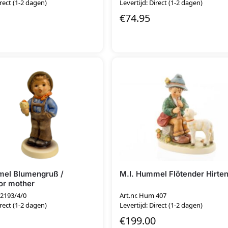
irect (1-2 dagen)
Levertijd: Direct (1-2 dagen)
€
74.95
mel Blumengruß /
M.I. Hummel Flötender Hirte
or mother
 2193/4/0
Art.nr. Hum 407
irect (1-2 dagen)
Levertijd: Direct (1-2 dagen)
€
199.00