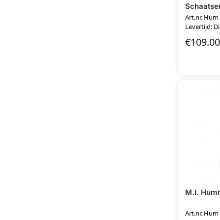
Schaatser
Art.nr. Hum
Levertijd: D
€
109.00
M.I. Hum
Art.nr. Hum