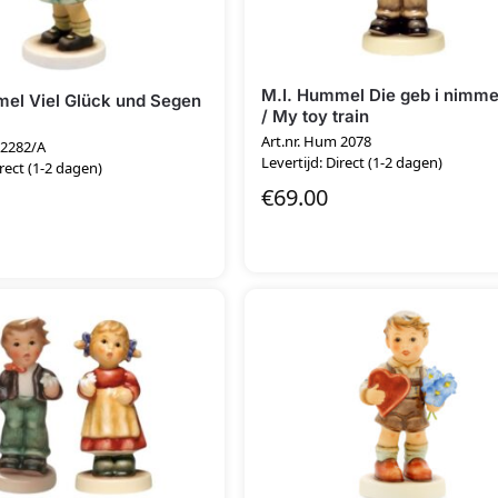
M.I. Hummel Die geb i nimme
el Viel Glück und Segen
/ My toy train
Art.nr. Hum 2078
 2282/A
Levertijd: Direct (1-2 dagen)
irect (1-2 dagen)
€
69.00