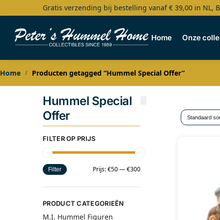
Gratis verzending bij bestelling vanaf € 39,00 in NL, 
Search
Home
Onze colle
Home
Producten getagged “Hummel Special Offer”
/
Hummel Special
Offer
FILTER OP PRIJS
Prijs:
€50
—
€300
Filter
PRODUCT CATEGORIEËN
M.I. Hummel Figuren