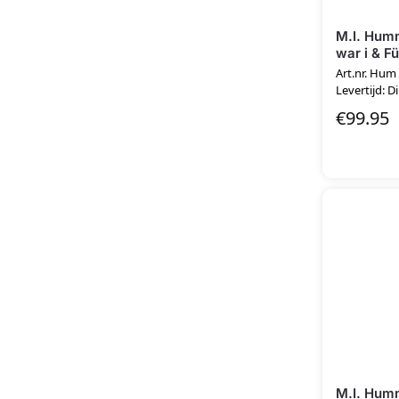
M.I. Humm
war i & F
Art.nr. Hum
Levertijd: D
€
99.95
M.I. Humm