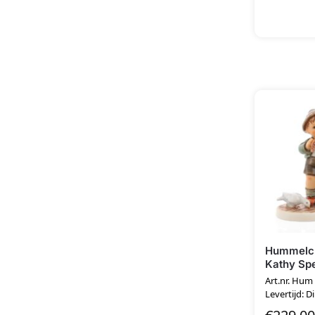
Hummelcl
Kathy Spe
Art.nr. Hu
Levertijd: D