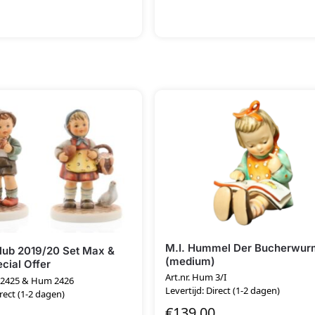
M.I. Hummel Der Bucherwur
ub 2019/20 Set Max &
(medium)
cial Offer
Art.nr. Hum 3/I
m 2425 & Hum 2426
Levertijd: Direct (1-2 dagen)
irect (1-2 dagen)
€
139.00