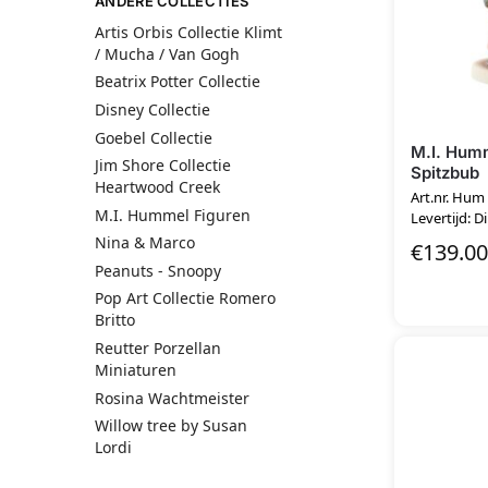
ANDERE COLLECTIES
Artis Orbis Collectie Klimt
/ Mucha / Van Gogh
Beatrix Potter Collectie
Disney Collectie
Goebel Collectie
M.I. Humm
Jim Shore Collectie
Spitzbub
Heartwood Creek
Art.nr. Hum
M.I. Hummel Figuren
Levertijd: D
Nina & Marco
€
139.00
Peanuts - Snoopy
Pop Art Collectie Romero
Britto
Reutter Porzellan
Miniaturen
Rosina Wachtmeister
Willow tree by Susan
Lordi