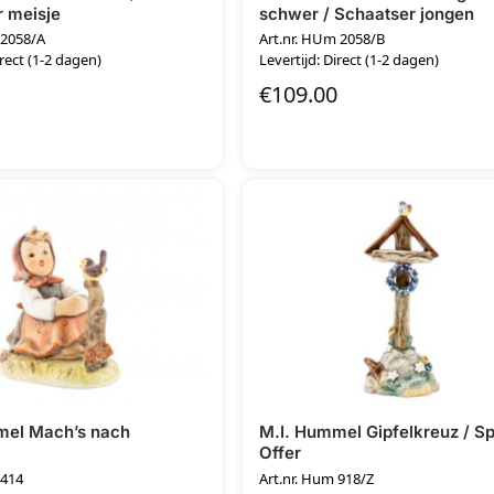
 meisje
schwer / Schaatser jongen
 2058/A
Art.nr. HUm 2058/B
irect (1-2 dagen)
Levertijd: Direct (1-2 dagen)
€
109.00
mel Mach’s nach
M.I. Hummel Gipfelkreuz / Sp
Offer
 414
Art.nr. Hum 918/Z