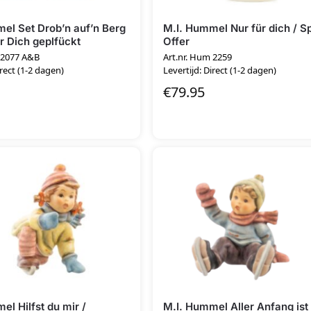
el Set Drob’n auf’n Berg
M.I. Hummel Nur für dich / S
ür Dich geplfückt
Offer
 2077 A&B
Art.nr. Hum 2259
irect (1-2 dagen)
Levertijd: Direct (1-2 dagen)
€
79.95
el Hilfst du mir /
M.I. Hummel Aller Anfang ist