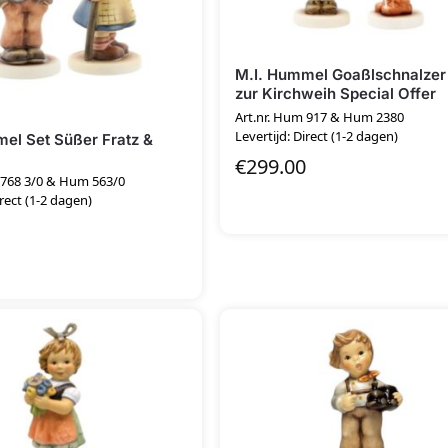
M.I. Hummel Goaßlschnalzer
zur Kirchweih Special Offer
Art.nr. Hum 917 & Hum 2380
Levertijd: Direct (1-2 dagen)
el Set Süßer Fratz &
€
299.00
 768 3/0 & Hum 563/0
irect (1-2 dagen)