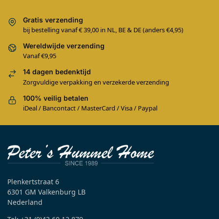
Gratis verzending
bij bestelling vanaf € 39,00 in NL, BE & DE (anders €4,95)
Wereldwijde verzending
Vanaf €9,95
14 dagen bedenktijd
Zorgvuldige verpakking en verzekerde verzending
100% veilig betalen
iDeal / Bancontact / MasterCard / Visa / Paypal
Plenkertstraat 6
6301 GM Valkenburg LB
Nederland