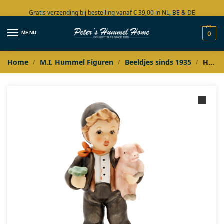
Gratis verzending bij bestelling vanaf € 39,00 in NL, BE & DE
Grote collectie in voorraad
MENU
0
Home
M.I. Hummel Figuren
Beeldjes sinds 1935
Hummel Schoorsteenveger Jongen met varkentje / 3x Glück
/
/
/