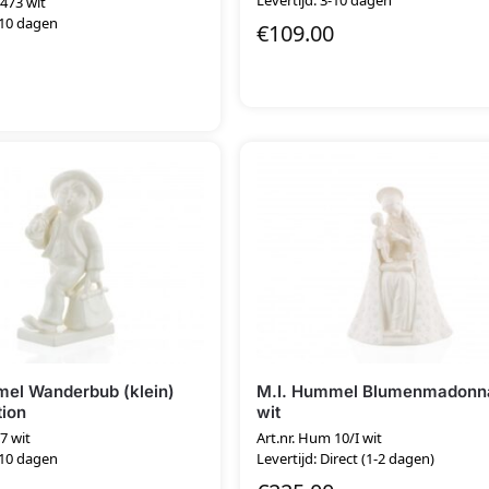
 473 wit
-10 dagen
€
109.00
mel Wanderbub (klein)
M.I. Hummel Blumenmadonna
tion
wit
7 wit
Art.nr. Hum 10/I wit
-10 dagen
Levertijd: Direct (1-2 dagen)