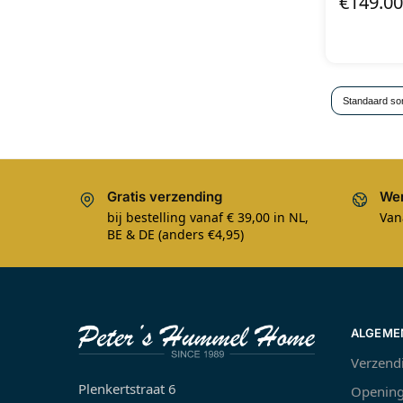
€
149.00
Gratis verzending
Wer
bij bestelling vanaf € 39,00 in NL,
Van
BE & DE (anders €4,95)
ALGEME
Verzend
Plenkertstraat 6
Opening