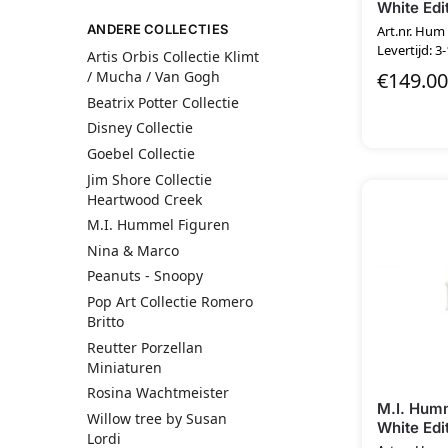
White Edi
ANDERE COLLECTIES
Art.nr. Hum
Levertijd: 3
Artis Orbis Collectie Klimt
€
149.00
/ Mucha / Van Gogh
Beatrix Potter Collectie
Disney Collectie
Goebel Collectie
Jim Shore Collectie
Heartwood Creek
M.I. Hummel Figuren
Nina & Marco
Peanuts - Snoopy
Pop Art Collectie Romero
Britto
Reutter Porzellan
Miniaturen
Rosina Wachtmeister
M.I. Hum
Willow tree by Susan
White Edi
Lordi