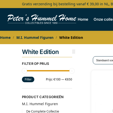
Gratis verzending bij bestelling vanaf € 39,00 in NL, 
Search
Home
Onze colle
Home
M.I. Hummel Figuren
White Edition
/
/
White Edition
FILTER OP PRIJS
Prijs:
€100
—
€650
Filter
PRODUCT CATEGORIEËN
M.I. Hummel Figuren
De Complete Collectie