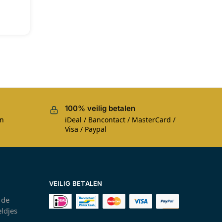
100% veilig betalen
en
iDeal / Bancontact / MasterCard /
Visa / Paypal
VEILIG BETALEN
 de
ldjes