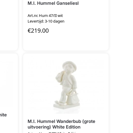
M.I. Hummel Ganseliesl
Art.nr. Hum 47/II wit
Levertijd: 3-10 dagen
€
219.00
hite
M.I. Hummel Wanderbub (grote
uitvoering) White Edition