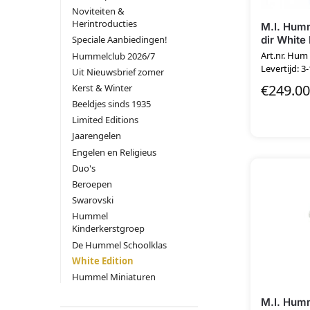
Noviteiten &
Herintroducties
M.I. Humm
dir White 
Speciale Aanbiedingen!
Art.nr. Hum
Hummelclub 2026/7
Levertijd: 3
Uit Nieuwsbrief zomer
€
249.00
Kerst & Winter
Beeldjes sinds 1935
Limited Editions
Jaarengelen
Engelen en Religieus
Duo's
Beroepen
Swarovski
Hummel
Kinderkerstgroep
De Hummel Schoolklas
White Edition
Hummel Miniaturen
M.I. Humm