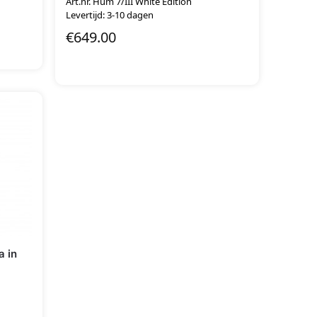
Art.nr. Hum 7/III White Edition
Levertijd: 3-10 dagen
€
649.00
 in