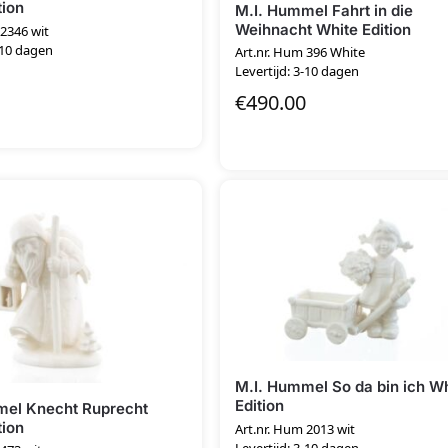
tion
M.I. Hummel Fahrt in die
Weihnacht White Edition
 2346 wit
-10 dagen
Art.nr. Hum 396 White
Levertijd: 3-10 dagen
€
490.00
M.I. Hummel So da bin ich W
Edition
mel Knecht Ruprecht
tion
Art.nr. Hum 2013 wit
Levertijd: 3-10 dagen