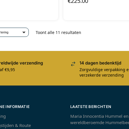
€
225.00
Toont alle 11 resultaten
eldwijde verzending
14 dagen bedenktijd
af €9,95
Zorgvuldige verpakking 
verzekerde verzending
NE INFORMATIE
LAATSTE BERICHTEN
ing
Maria Innocentia Hummel en
wereldberoemde Hummelbee
stijden & Route