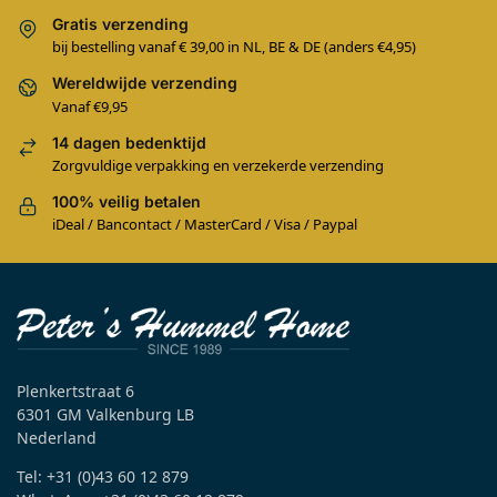
Gratis verzending
bij bestelling vanaf € 39,00 in NL, BE & DE (anders €4,95)
Wereldwijde verzending
Vanaf €9,95
14 dagen bedenktijd
Zorgvuldige verpakking en verzekerde verzending
100% veilig betalen
iDeal / Bancontact / MasterCard / Visa / Paypal
Plenkertstraat 6
6301 GM Valkenburg LB
Nederland
Tel: +31 (0)43 60 12 879