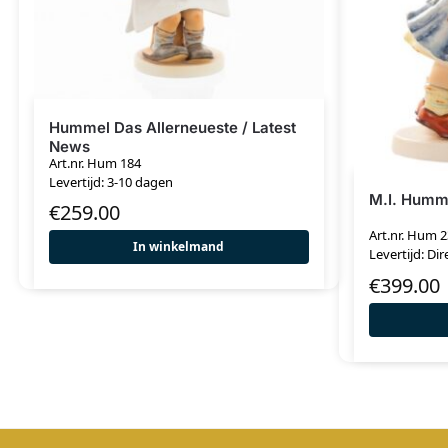
Hummel Das Allerneueste / Latest
News
Art.nr. Hum 184
Levertijd: 3-10 dagen
M.I. Humme
€
259.00
Art.nr. Hum 
In winkelmand
Levertijd: Dir
€
399.00