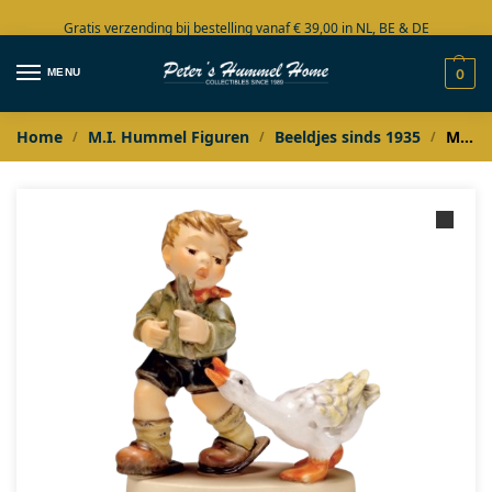
Gratis verzending bij bestelling vanaf € 39,00 in NL, BE & DE
Grote collectie in voorraad
MENU
0
Home
M.I. Hummel Figuren
Beeldjes sinds 1935
M.I. Hummel Zwick mich nicht / Catch me if you can
/
/
/