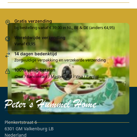
Gratis verzending
bij bestelling vanaf € 39,00 in NL, BE & DE (anders €4,95)
Wereldwijde verzending
Vanaf €9,95
14 dagen bedenktijd
Zorgvuldige verpakking en verzekerde verzending
100% veilig betalen
iDeal / Bancontact / MasterCard / Visa / Paypal
Peanuts - Snoopy
Plenkertstraat 6
6301 GM Valkenburg LB
Nederland