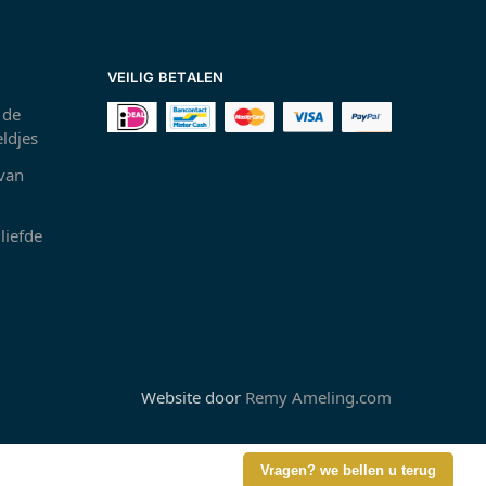
VEILIG BETALEN
 de
ldjes
 van
liefde
Website door
Remy Ameling.com
Vragen? we bellen u terug