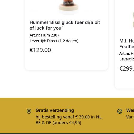
Hummel ‘Bissl gluck fuer di/a bit
of luck for you’
Art.nr. Hum 2307
M.I. H
Levertijd: Direct (1-2 dagen)
Feathe
€
129.00
Art.nr. 
Levertij
€
299
Gratis verzending
Wer
bij bestelling vanaf € 39,00 in NL,
Van
BE & DE (anders €4,95)