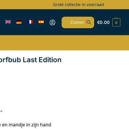
Grote collectie in voorraad
€
0.00
0
Zoeken
rfbub Last Edition
 ”
 en mandje in zijn hand