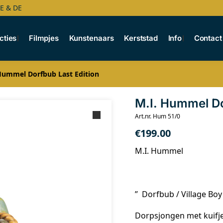
BE & DE
cties
Filmpjes
Kunstenaars
Kerststad
Info
Contact
Hummel Dorfbub Last Edition
M.I. Hummel Do
Art.nr. Hum 51/0
€
199.00
M.I. Hummel
” Dorfbub / Village Boy
Dorpsjongen met kuifje