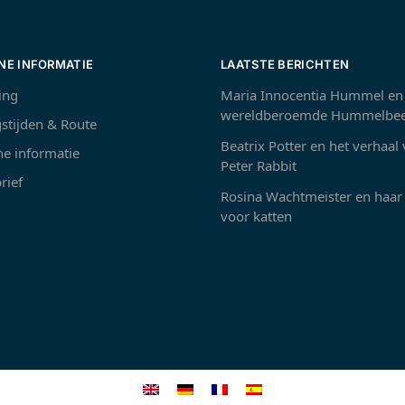
NE INFORMATIE
LAATSTE BERICHTEN
ing
Maria Innocentia Hummel en
wereldberoemde Hummelbee
stijden & Route
Beatrix Potter en het verhaal
e informatie
Peter Rabbit
rief
Rosina Wachtmeister en haar 
voor katten