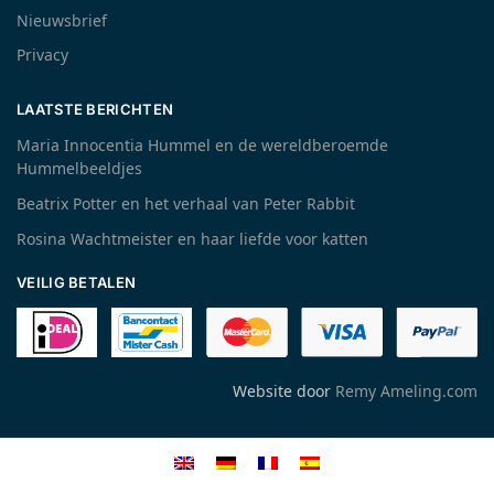
Nieuwsbrief
Privacy
LAATSTE BERICHTEN
Maria Innocentia Hummel en de wereldberoemde
Hummelbeeldjes
Beatrix Potter en het verhaal van Peter Rabbit
Rosina Wachtmeister en haar liefde voor katten
VEILIG BETALEN
Website door
Remy Ameling.com