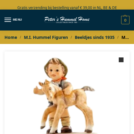
Gratis verzending bij bestelling vanaf € 39,00 in NL, BE & DE
Grote collectie in voorraad
MENU
0
Home
M.I. Hummel Figuren
Beeldjes sinds 1935
M.I. Hummel Mein kleiner wilder Freund
/
/
/