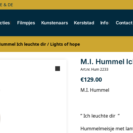
BE & DE
cties
Filmpjes
Kunstenaars
Kerststad
Info
Contact
Hummel Ich leuchte dir / Lights of hope
M.I. Hummel Ich
Art.nr. Hum 2233
€
129.00
M.I. Hummel
” Ich leuchte dir ”
Hummelmeisje met lant