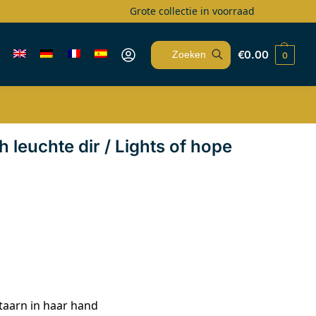
Grote collectie in voorraad
€
0.00
0
Zoeken
 leuchte dir / Lights of hope
aarn in haar hand