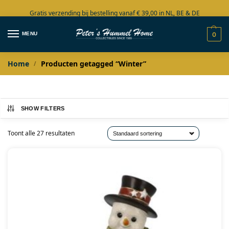
Gratis verzending bij bestelling vanaf € 39,00 in NL, BE & DE
Grote collectie in voorraad
MENU
0
Home
Producten getagged “Winter”
/
SHOW FILTERS
Toont alle 27 resultaten