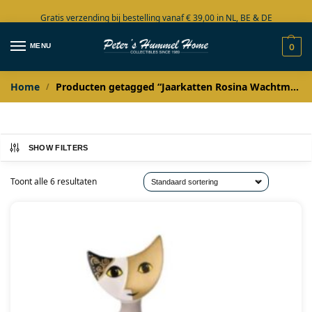
Gratis verzending bij bestelling vanaf € 39,00 in NL, BE & DE
Grote collectie in voorraad
MENU
0
Home
Producten getagged “Jaarkatten Rosina Wachtmeister”
/
SHOW FILTERS
Toont alle 6 resultaten