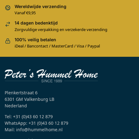
Wereldwijde verzending
Vanaf €9,95
14 dagen bedenktijd
Zorgvuldige verpakking en verzekerde verzending
100% veilig betalen
iDeal / Bancontact / MasterCard / Visa / Paypal
Plenkertstraat 6
6301 GM Valkenburg LB
Nederland
Tel: +31 (0)43 60 12 879
WhatsApp: +31 (0)43 60 12 879
Mail: info@hummelhome.nl