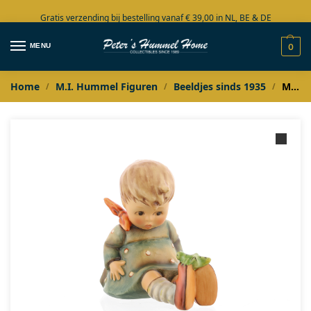
Gratis verzending bij bestelling vanaf € 39,00 in NL, BE & DE
Grote collectie in voorraad
MENU
0
Home
M.I. Hummel Figuren
Beeldjes sinds 1935
M.I. Hummel Die kleine Heuschrecke
/
/
/