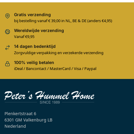
Gratis verzending
bij bestelling vanaf € 39,00 in NL, BE & DE (anders €4,95)
Wereldwijde verzending
Vanaf €9,95
14 dagen bedenktijd
Zorgvuldige verpakking en verzekerde verzending
100% veilig betalen
iDeal / Bancontact / MasterCard / Visa / Paypal
Plenkertstraat 6
6301 GM Valkenburg LB
Nederland