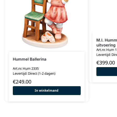
M.I. Humm
uitvoering
Art.nr. Hum 1
Levertijd: Dir
Hummel Ballerina
€
399.00
Art.nr. Hum 2335
Levertijd: Direct (1-2 dagen)
€
249.00
In winkelmand