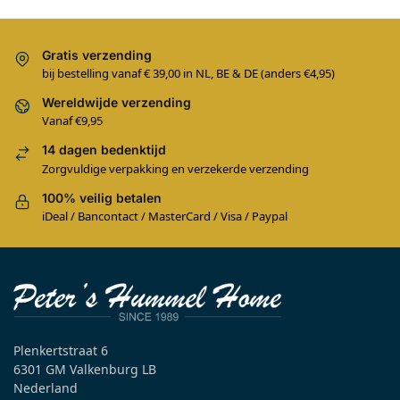
Gratis verzending
bij bestelling vanaf € 39,00 in NL, BE & DE (anders €4,95)
Wereldwijde verzending
Vanaf €9,95
14 dagen bedenktijd
Zorgvuldige verpakking en verzekerde verzending
100% veilig betalen
iDeal / Bancontact / MasterCard / Visa / Paypal
Plenkertstraat 6
6301 GM Valkenburg LB
Nederland