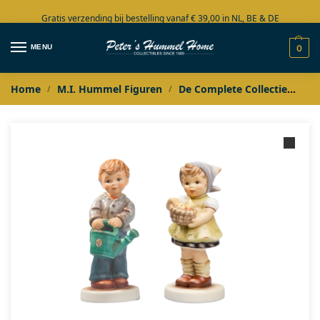
Gratis verzending bij bestelling vanaf € 39,00 in NL, BE & DE
Grote collectie in voorraad
MENU
0
Home
M.I. Hummel Figuren
De Complete Collectie
Hu
/
/