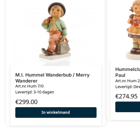
Hummelclu
M.I. Hummel Wanderbub / Merry
Paul
Art.nr. Hum 
Wanderer
Art.nr. Hum 7/0
Levertijd: Dir
Levertijd: 3-10 dagen
€
274.95
€
299.00
In winkelmand