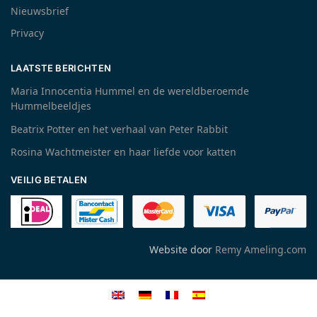
Nieuwsbrief
Privacy
LAATSTE BERICHTEN
Maria Innocentia Hummel en de wereldberoemde
Hummelbeeldjes
Beatrix Potter en het verhaal van Peter Rabbit
Rosina Wachtmeister en haar liefde voor katten
VEILIG BETALEN
Website door
Remy Ameling.com