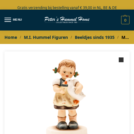
Gratis verzending bij bestelling vanaf € 39,00 in NL, BE & DE
Grote collectie in voorraad
MENU
0
Home
M.I. Hummel Figuren
Beeldjes sinds 1935
M.I. Hummel Entenmadl / Meisje met eendjes
/
/
/