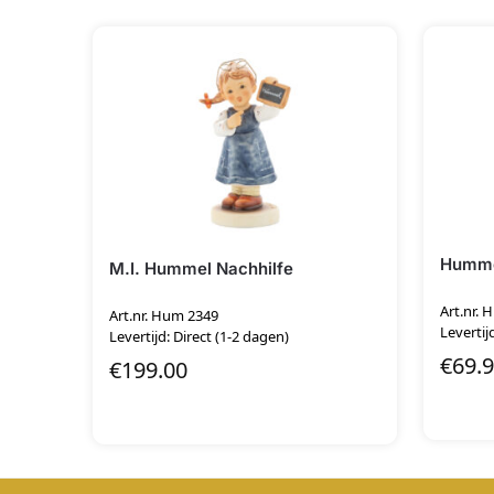
Humme
M.I. Hummel Nachhilfe
Art.nr.
Art.nr. Hum 2349
Levertij
Levertijd: Direct (1-2 dagen)
€
69.
€
199.00