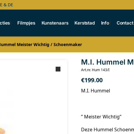
BE & DE
cties
Filmpjes
Kunstenaars
Kerststad
Info
Contact
Hummel Meister Wichtig / Schoenmaker
M.I. Hummel Me
Art.nr. Hum 143/I
€
199.00
M.I. Hummel
” Meister Wichtig”
Deze Hummel Schoenmak