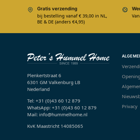
Gratis verzending
Wer
bij bestelling vanaf € 39,00 in NL,
Van
BE & DE (anders €4,95)
ALGEME
Verzend
Plenkertstraat 6
Opening
6301 GM Valkenburg LB
Algemen
Nederland
Nieuwsb
Tel: +31 (0)43 60 12 879
Privacy
WhatsApp: +31 (0)43 60 12 879
Mail: info@hummelhome.nl
KvK Maastricht 14085065