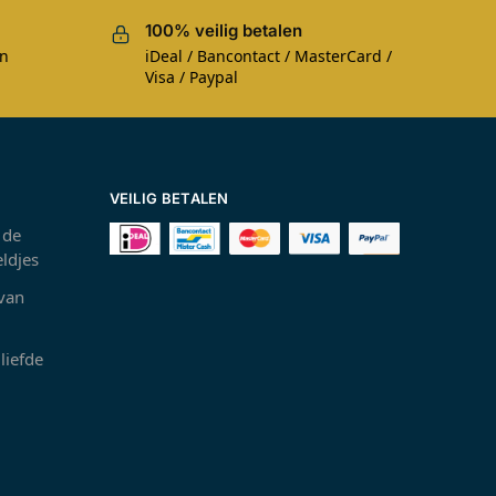
100% veilig betalen
en
iDeal / Bancontact / MasterCard /
Visa / Paypal
VEILIG BETALEN
 de
ldjes
 van
liefde