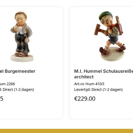
l Burgemeester
M.I. Hummel Schulausreiße
architect
 Hum 2266
Art.nr. Hum 410/I
d: Direct (1-2 dagen)
Levertijd: Direct (1-2 dagen)
95
€
229.00