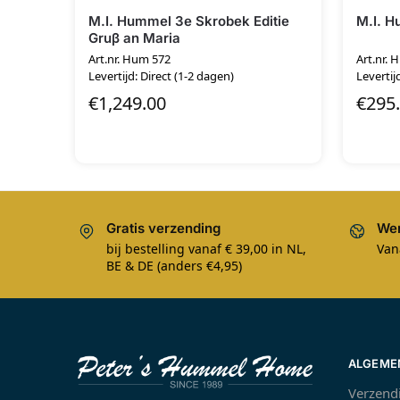
M.I. Hummel 3e Skrobek Editie
M.I. H
Gruβ an Maria
Art.nr. Hum 572
Art.nr. 
Levertijd: Direct (1-2 dagen)
Levertij
€
1,249.00
€
295
Gratis verzending
Wer
bij bestelling vanaf € 39,00 in NL,
Van
BE & DE (anders €4,95)
ALGEME
Verzend