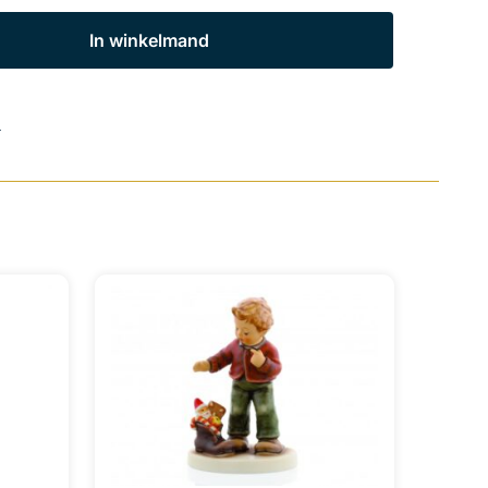
In winkelmand
s