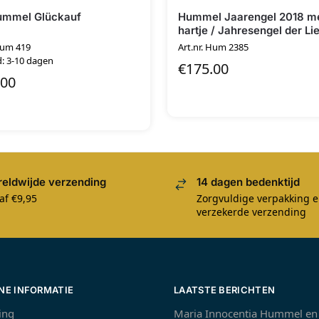
ummel Glückauf
Hummel Jaarengel 2018 m
hartje / Jahresengel der Li
Hum 419
Art.nr. Hum 2385
d: 3-10 dagen
€
175.00
.00
eldwijde verzending
14 dagen bedenktijd
af €9,95
Zorgvuldige verpakking 
verzekerde verzending
NE INFORMATIE
LAATSTE BERICHTEN
ing
Maria Innocentia Hummel en