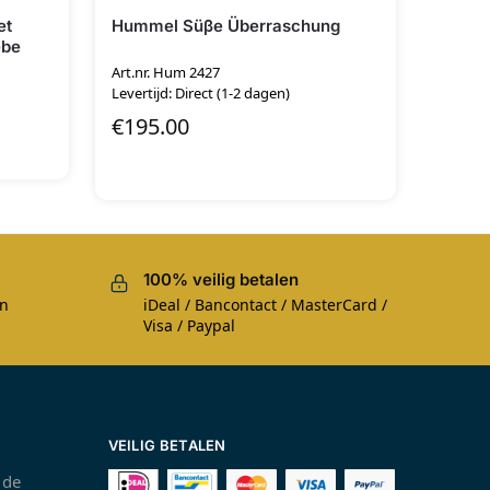
et
Hummel Süβe Überraschung
ebe
Art.nr. Hum 2427
Levertijd: Direct (1-2 dagen)
€
195.00
100% veilig betalen
en
iDeal / Bancontact / MasterCard /
Visa / Paypal
VEILIG BETALEN
 de