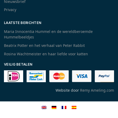
Nieuwsbrief
Privacy
LAATSTE BERICHTEN
Maria Innocentia Hummel en de wereldberoemde
Hummelbeeldjes
Beatrix Potter en het verhaal van Peter Rabbit
Rosina Wachtmeister en haar liefde voor katten
VEILIG BETALEN
Website door
Remy Ameling.com