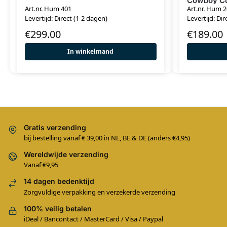
Cowboy Co
Art.nr. Hum 401
Art.nr. Hum 
Levertijd: Direct (1-2 dagen)
Levertijd: Dir
€
299.00
€
189.00
In winkelmand
Gratis verzending
bij bestelling vanaf € 39,00 in NL, BE & DE (anders €4,95)
Wereldwijde verzending
Vanaf €9,95
14 dagen bedenktijd
Zorgvuldige verpakking en verzekerde verzending
100% veilig betalen
iDeal / Bancontact / MasterCard / Visa / Paypal