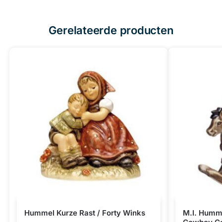
Gerelateerde producten
Hummel Kurze Rast / Forty Winks
M.I. Humme