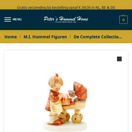
Gratis verzending bij bestelling vanaf € 39,00 in NL, BE & DE
Grote collectie in voorraad
MENU
0
Home
M.I. Hummel Figuren
De Complete Collectie
Hu
/
/