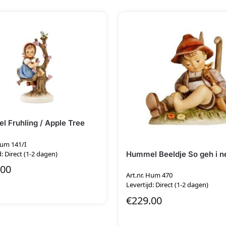
 Fruhling / Apple Tree
Hum 141/I
Hummel Beeldje So geh i n
d: Direct (1-2 dagen)
.00
Art.nr. Hum 470
Levertijd: Direct (1-2 dagen)
€
229.00