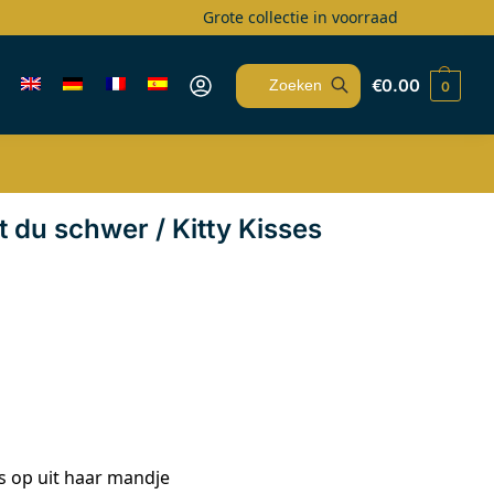
Grote collectie in voorraad
€
0.00
0
Zoeken
 du schwer / Kitty Kisses
s op uit haar mandje