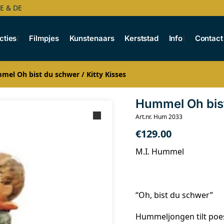
BE & DE
cties
Filmpjes
Kunstenaars
Kerststad
Info
Contact
el Oh bist du schwer / Kitty Kisses
Hummel Oh bist
Art.nr. Hum 2033
€
129.00
M.I. Hummel
“Oh, bist du schwer”
Hummeljongen tilt poe