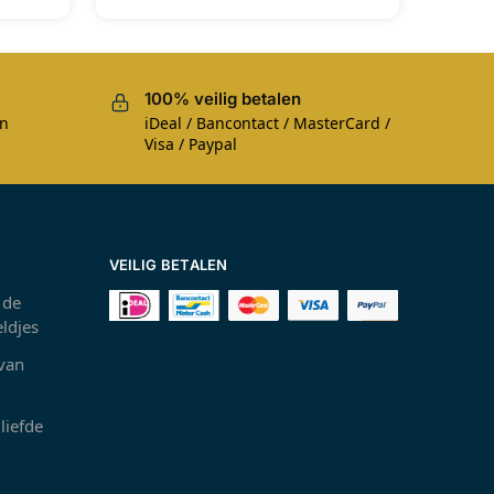
100% veilig betalen
en
iDeal / Bancontact / MasterCard /
Visa / Paypal
VEILIG BETALEN
 de
ldjes
 van
liefde