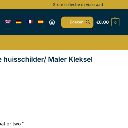
Grote collectie in voorraad
€
0.00
0
Zoeken
 huisschilder/ Maler Kleksel
oat or two ”