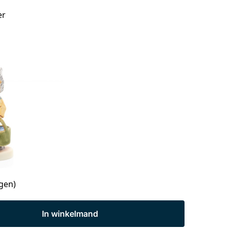
er
agen)
In winkelmand