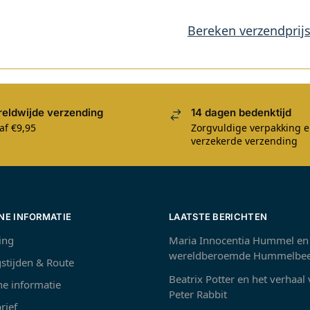
Bereken verzendprij
eldwijde verzending
14 dagen bedenktijd
af €9,95
Zorgvuldige verpakking 
verzekerde verzending
NE INFORMATIE
LAATSTE BERICHTEN
ing
Maria Innocentia Hummel en
wereldberoemde Hummelbee
stijden & Route
Beatrix Potter en het verhaal
e informatie
Peter Rabbit
rief