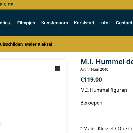
BE & DE
cties
Filmpjes
Kunstenaars
Kerststad
Info
Contact
isschilder/ Maler Kleksel
M.I. Hummel de
Art.nr. Hum 2040
€
119.00
M.I. Hummel figuren
Beroepen
” Maler Kleksel / One C