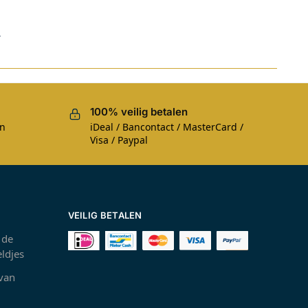
s
100% veilig betalen
en
iDeal / Bancontact / MasterCard /
Visa / Paypal
VEILIG BETALEN
 de
ldjes
 van