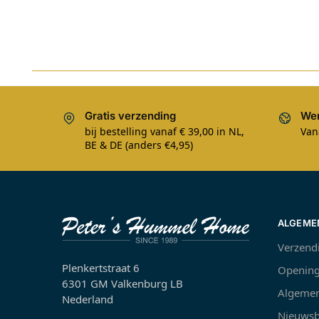
Gratis verzending
Wer
bij bestelling vanaf € 39,00 in NL,
Van
BE & DE (anders €4,95)
ALGEME
Verzend
Plenkertstraat 6
Opening
6301 GM Valkenburg LB
Algemen
Nederland
Nieuwsb