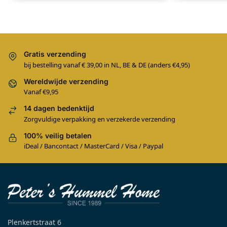
Gratis verzending
bij bestelling vanaf € 39,00 in NL, BE & DE (anders €4,95)
Wereldwijde verzending
Vanaf €9,95
14 dagen bedenktijd
Zorgvuldige verpakking en verzekerde verzending
100% veilig betalen
iDeal / Bancontact / MasterCard / Visa / Paypal
Plenkertstraat 6