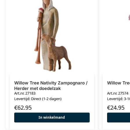
Willow Tree Nativity Zampognaro /
Willow Tr
Herder met doedelzak
Art.nr. 27183
Art.nr. 27574
Levertijd: Direct (1-2 dagen)
Levertijd: 3-
€
62.95
€
24.95
In winkelmand