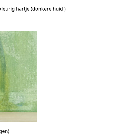
eurig hartje (donkere huid )
agen)