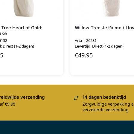
 Tree Heart of Gold:
Willow Tree Je t’aime / I lo
ake
26132
Art.nr. 26231
d: Direct (1-2 dagen)
Levertijd: Direct (1-2 dagen)
95
€
49.95
eldwijde verzending
14 dagen bedenktijd
af €9,95
Zorgvuldige verpakking 
verzekerde verzending