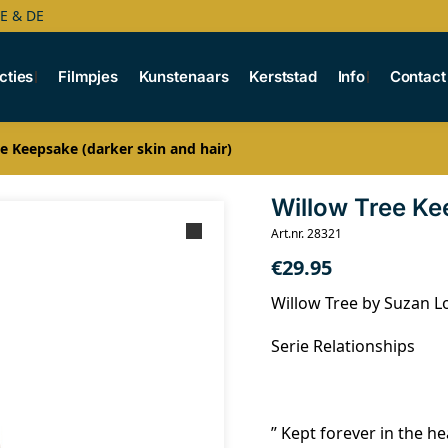
BE & DE
cties
Filmpjes
Kunstenaars
Kerststad
Info
Contact
e Keepsake (darker skin and hair)
Willow Tree Ke
Art.nr. 28321
€
29.95
Willow Tree by Suzan L
Serie Relationships
” Kept forever in the he