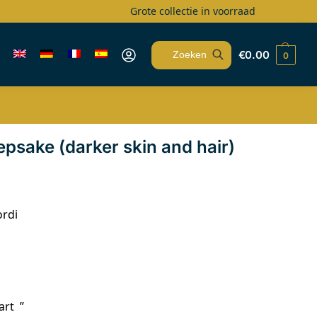
Grote collectie in voorraad
€
0.00
0
Zoeken
epsake (darker skin and hair)
ordi
art ”