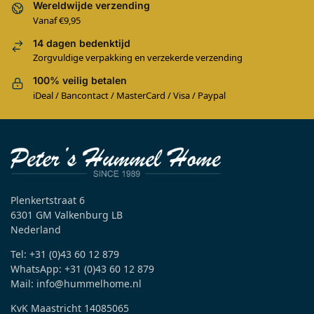
Wereldwijde verzending
Vanaf €9,95
14 dagen bedenktijd
Zorgvuldige verpakking en verzekerde verzending
100% veilig betalen
iDeal / Bancontact / MasterCard / Visa / Paypal
Plenkertstraat 6
6301 GM Valkenburg LB
Nederland
Tel: +31 (0)43 60 12 879
WhatsApp: +31 (0)43 60 12 879
Mail: info@hummelhome.nl
KvK Maastricht 14085065