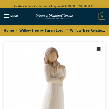
Gratis verzending bij bestelling vanaf € 39,00 in NL, BE & DE
Grote collectie in voorraad
MENU
0
Home
Willow tree by Susan Lordi
Willow Tree Relationships
/
/