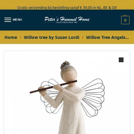
Gratis verzending bij bestelling vanaf € 39,00 in NL, BE & DE
Grote collectie in voorraad
MENU
0
Home
Willow tree by Susan Lordi
Willow Tree Angels
/
/