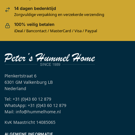
14 dagen bedenktijd
Zorgvuldige verpakking en verzekerde verzending
100% veilig betalen
iDeal / Bancontact / MasterCard / Visa / Paypal
Plenkertstraat 6
6301 GM Valkenburg LB
Nederland
Tel: +31 (0)43 60 12 879
WhatsApp: +31 (0)43 60 12 879
Mail: info@hummelhome.nl
KvK Maastricht 14085065
ALGEMENE INFORMATIE