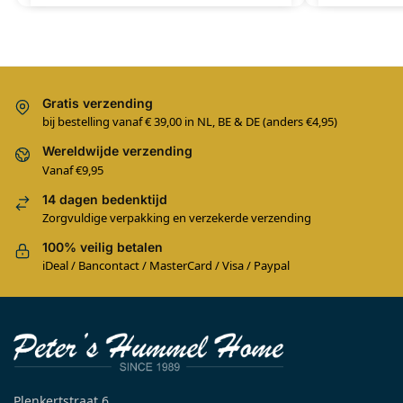
Gratis verzending
bij bestelling vanaf € 39,00 in NL, BE & DE (anders €4,95)
Wereldwijde verzending
Vanaf €9,95
14 dagen bedenktijd
Zorgvuldige verpakking en verzekerde verzending
100% veilig betalen
iDeal / Bancontact / MasterCard / Visa / Paypal
Plenkertstraat 6