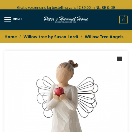
Gratis verzending bij bestelling vanaf € 39,00 in NL, BE & DE
Grote collectie in voorraad
MENU
0
Home
Willow tree by Susan Lordi
Willow Tree Angels
/
/