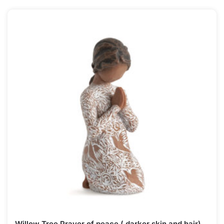
Willow Tree Prayer of peace ( darker skin and hair)