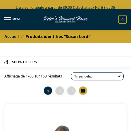
Livraison gratuite à partir de 39,00 € d’achat aux NL, BE et DE
Grand choix en stock
MENU
0
Accueil
Produits identifiés “Susan Lordi”
/
SHOW FILTERS
Affichage de 1–60 sur 168 résultats
1
2
3