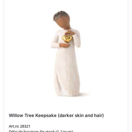
Willow Tree Keepsake (darker skin and hair)
Art.nr. 28321
Délai de livraison: En stock (1-2 jours)