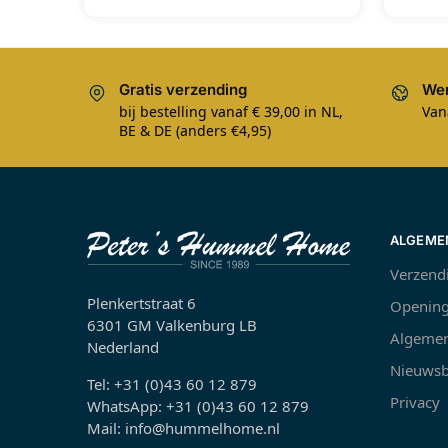
Gratis verzending
Wer
bij bestelling vanaf € 39,00 in NL,
Van
BE & DE (anders €4,95)
ALGEME
Verzend
Plenkertstraat 6
Opening
6301 GM Valkenburg LB
Algemen
Nederland
Nieuwsb
Tel: +31 (0)43 60 12 879
Privacy
WhatsApp: +31 (0)43 60 12 879
Mail: info@hummelhome.nl