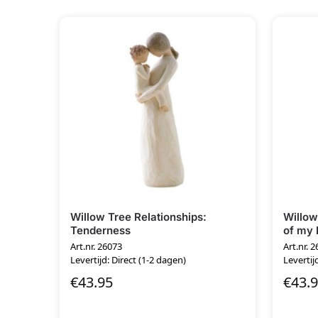
Willow Tree Relationships:
Willow
Tenderness
of my 
Art.nr. 26073
Art.nr. 
Levertijd: Direct (1-2 dagen)
Levertij
€
43.95
€
43.