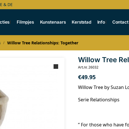
BE & DE
cties
Filmpjes
Kunstenaars
Kerststad
Info
Contact
s
Willow Tree Relationships: Together
/
Willow Tree Re
Art.nr. 26032
€
49.95
Willow Tree by Suzan L
Serie Relationships
” For those who have fo