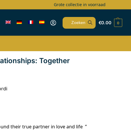
Grote collectie in voorraad
€
0.00
0
Zoeken
lationships: Together
ordi
und their true partner in love and life ”