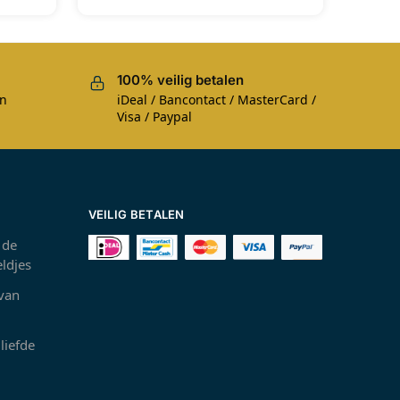
100% veilig betalen
en
iDeal / Bancontact / MasterCard /
Visa / Paypal
VEILIG BETALEN
 de
ldjes
 van
liefde