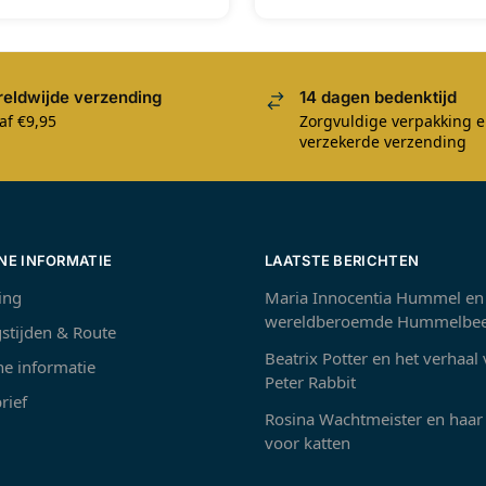
eldwijde verzending
14 dagen bedenktijd
af €9,95
Zorgvuldige verpakking 
verzekerde verzending
NE INFORMATIE
LAATSTE BERICHTEN
ing
Maria Innocentia Hummel en
wereldberoemde Hummelbee
stijden & Route
Beatrix Potter en het verhaal
e informatie
Peter Rabbit
rief
Rosina Wachtmeister en haar 
voor katten