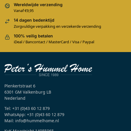
Wereldwijde verzending
Vanaf €9,95
14 dagen bedenktijd
Zorgvuldige verpakking en verzekerde verzending
100% veilig betalen
iDeal / Bancontact / MasterCard / Visa / Paypal
Plenkertstraat 6
6301 GM Valkenburg LB
Nederland
Tel: +31 (0)43 60 12 879
WhatsApp: +31 (0)43 60 12 879
Mail: info@hummelhome.nl
KvK Maastricht 14085065