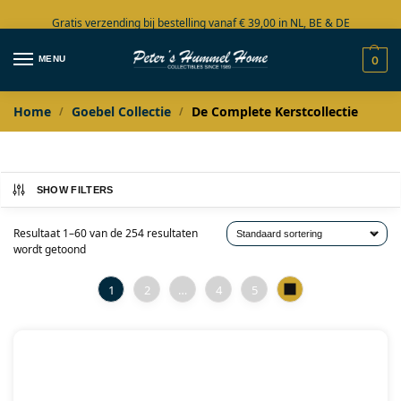
Gratis verzending bij bestelling vanaf € 39,00 in NL, BE & DE
Grote collectie in voorraad
MENU
0
Home
Goebel Collectie
De Complete Kerstcollectie
/
/
SHOW FILTERS
Resultaat 1–60 van de 254 resultaten
wordt getoond
1
2
…
4
5