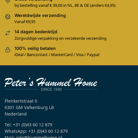
bij bestelling vanaf € 39,00 in NL, BE & DE (anders €4,95)
Wereldwijde verzending
Vanaf €9,95
14 dagen bedenktijd
Zorgvuldige verpakking en verzekerde verzending
100% veilig betalen
iDeal / Bancontact / MasterCard / Visa / Paypal
Plenkertstraat 6
6301 GM Valkenburg LB
Nederland
Tel: +31 (0)43 60 12 879
WhatsApp: +31 (0)43 60 12 879
Mail: info@hummelhome.nl