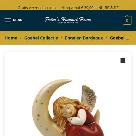
Gratis verzending bij bestelling vanaf € 39,00 in NL, BE & DE
Grote collectie in voorraad
MENU
0
Home
Goebel Collectie
Engelen Bordeaux
Goebel Bordeaux Engel Kleine Traumreise
/
/
/