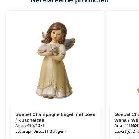
Goebel Champagne Engel met poes
Goebel Ch
/ Kuschelzeit
wens / Wü
Art.nr. 41671071
Art.nr. 41668
Levertijd: Direct (1-2 dagen)
Levertijd: Dir