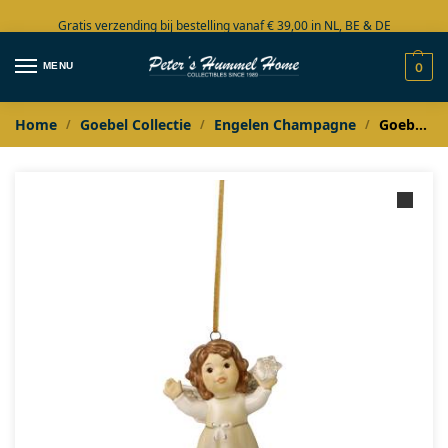
Gratis verzending bij bestelling vanaf € 39,00 in NL, BE & DE
Grote collectie in voorraad
MENU
0
Home
Goebel Collectie
Engelen Champagne
Goebel Champagne Ornament engeltje Winterspaß
/
/
/