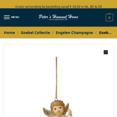
Gratis verzending bij bestelling vanaf € 39,00 in NL, BE & DE
Grote collectie in voorraad
MENU
0
Home
Goebel Collectie
Engelen Champagne
Goebel Champagne Ornament engel Auf dem Weg zur Erde
/
/
/