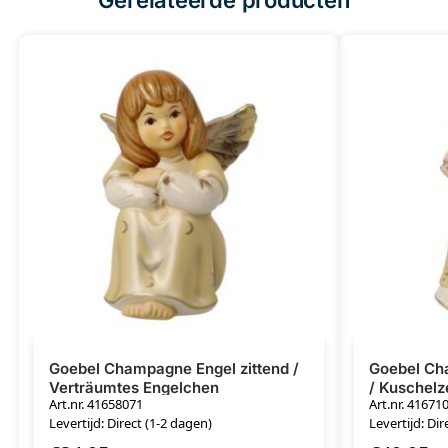
Goebel Champagne Engel zittend /
Goebel Ch
Verträumtes Engelchen
/ Kuschelz
Art.nr. 41658071
Art.nr. 41671
Levertijd: Direct (1-2 dagen)
Levertijd: Dir