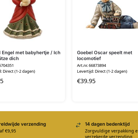
 Engel met babyhertje / Ich
Goebel Oscar speelt met
tze dich
locomotief
66704351
Art.nr. 66873894
d: Direct (1-2 dagen)
Levertijd: Direct (1-2 dagen)
95
€
39.95
eldwijde verzending
14 dagen bedenktijd
af €9,95
Zorgvuldige verpakking 
verzekerde verzending