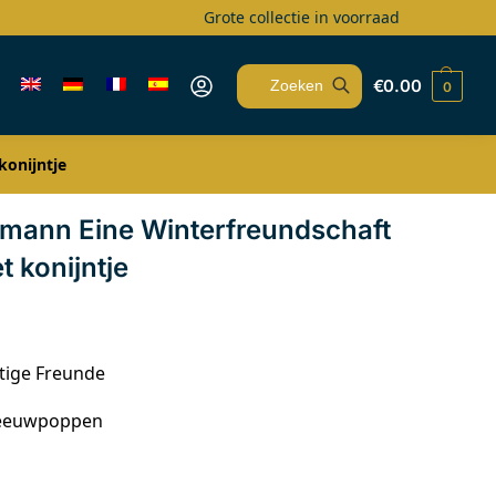
Grote collectie in voorraad
€
0.00
0
Zoeken
onijntje
mann Eine Winterfreundschaft
 konijntje
tige Freunde
Sneeuwpoppen