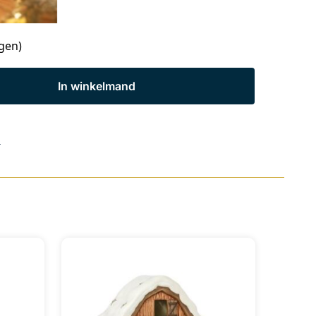
agen)
In winkelmand
s