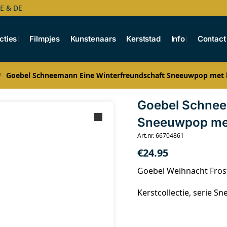
BE & DE
cties
Filmpjes
Kunstenaars
Kerststad
Info
Contact
Goebel Schneemann Eine Winterfreundschaft Sneeuwpop met k
/
Goebel Schnee
Sneeuwpop met
Art.nr. 66704861
€
24.95
Goebel Weihnacht Fros
Kerstcollectie, serie 