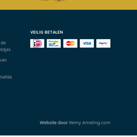
VEILIG BETALEN
 de
ldjes
 van
liefde
Website door
Remy Ameling.com