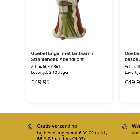
Goebel Engel met lantaarn /
Goebel
Strahlendes Abendlicht
beschü
Art.nr. 66704361
Art.nr. 
Levertijd: 3-10 dagen
Levertij
€
49.95
€
49.
Gratis verzending
Wer
bij bestelling vanaf € 39,00 in NL,
Van
BE & DE (anders €4,95)