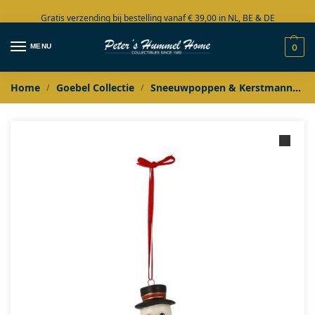
Gratis verzending bij bestelling vanaf € 39,00 in NL, BE & DE
Grote collectie in voorraad
MENU
0
Home
Goebel Collectie
Sneeuwpoppen & Kerstmannen
/
/