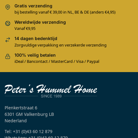
Gratis verzending
bij bestelling vanaf € 39,00 in NL, BE & DE (anders €4,95)
Wereldwijde verzending
Vanaf €9,95
14 dagen bedenktijd
Zorgvuldige verpakking en verzekerde verzending
100% veilig betalen
iDeal / Bancontact / MasterCard / Visa / Paypal
Plenkertstraat 6
6301 GM Valkenburg LB
Nederland
Tel: +31 (0)43 60 12 879
WhatsApp: +31 (0)43 60 12 879