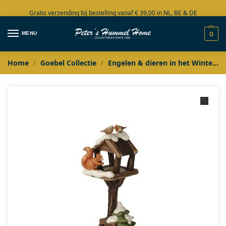
Gratis verzending bij bestelling vanaf € 39,00 in NL, BE & DE
Grote collectie in voorraad
MENU
0
Home
Goebel Collectie
Engelen & dieren in het Winterbos
/
/