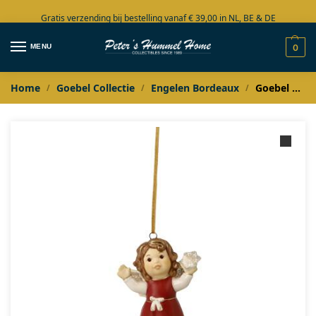
Gratis verzending bij bestelling vanaf € 39,00 in NL, BE & DE
Grote collectie in voorraad
MENU
0
Home
Goebel Collectie
Engelen Bordeaux
Goebel Bordeaux Ornament engel Winterspaß
/
/
/