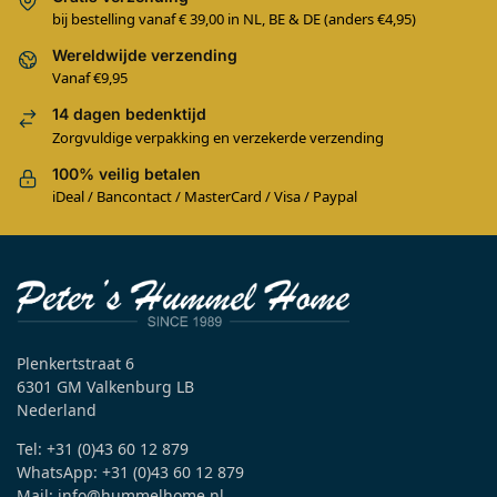
bij bestelling vanaf € 39,00 in NL, BE & DE (anders €4,95)
Wereldwijde verzending
Vanaf €9,95
14 dagen bedenktijd
Zorgvuldige verpakking en verzekerde verzending
100% veilig betalen
iDeal / Bancontact / MasterCard / Visa / Paypal
Plenkertstraat 6
6301 GM Valkenburg LB
Nederland
Tel: +31 (0)43 60 12 879
WhatsApp: +31 (0)43 60 12 879
Mail: info@hummelhome.nl