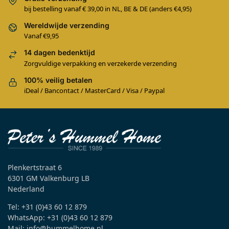
bij bestelling vanaf € 39,00 in NL, BE & DE (anders €4,95)
Wereldwijde verzending
Vanaf €9,95
14 dagen bedenktijd
Zorgvuldige verpakking en verzekerde verzending
100% veilig betalen
iDeal / Bancontact / MasterCard / Visa / Paypal
Plenkertstraat 6
6301 GM Valkenburg LB
Nederland
Tel: +31 (0)43 60 12 879
WhatsApp: +31 (0)43 60 12 879
Mail: info@hummelhome.nl