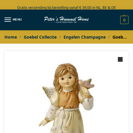
Gratis verzending bij bestelling vanaf € 39,00 in NL, BE & DE
Grote collectie in voorraad
MENU
0
Home
Goebel Collectie
Engelen Champagne
Goebel Champagne Engel Dein Reisebegleiter met vlinder
/
/
/