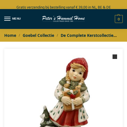
Gratis verzending bij bestelling vanaf € 39,00 in NL, BE & DE
Grote collectie in voorraad
MENU
0
Home
Goebel Collectie
De Complete Kerstcollectie
Goe
/
/