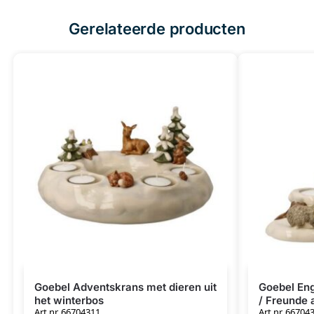
Gerelateerde producten
Goebel Adventskrans met dieren uit
Goebel Eng
het winterbos
/ Freunde
Art.nr. 66704311
Art.nr. 66704