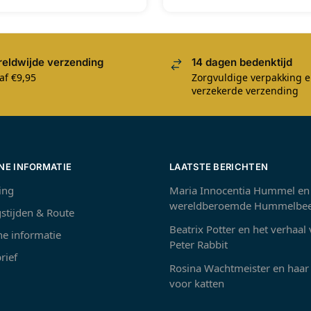
eldwijde verzending
14 dagen bedenktijd
af €9,95
Zorgvuldige verpakking 
verzekerde verzending
NE INFORMATIE
LAATSTE BERICHTEN
ing
Maria Innocentia Hummel en
wereldberoemde Hummelbee
stijden & Route
Beatrix Potter en het verhaal
e informatie
Peter Rabbit
rief
Rosina Wachtmeister en haar 
voor katten