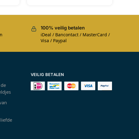
100% veilig betalen
en
iDeal / Bancontact / MasterCard /
Visa / Paypal
VEILIG BETALEN
 de
ldjes
 van
liefde