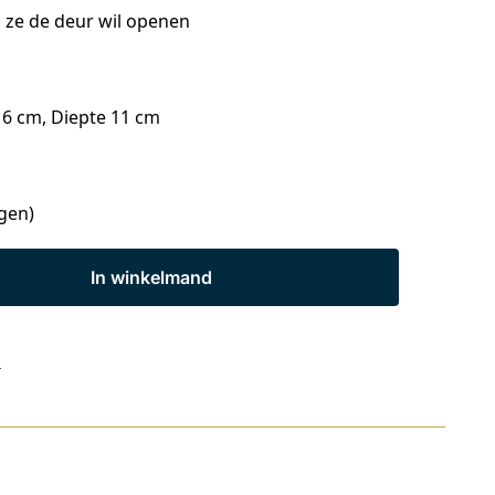
ls ze de deur wil openen
6 cm, Diepte 11 cm
agen)
In winkelmand
s