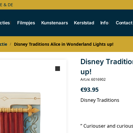
BE & DE
cties
Filmpjes
Kunstenaars
Kerststad
Info
Contact
ctie
Disney Traditions Alice in Wonderland Lights up!
/
Disney Traditio
up!
Art.nr. 6016902
€
93.95
Disney Traditions
” Curiouser and curious