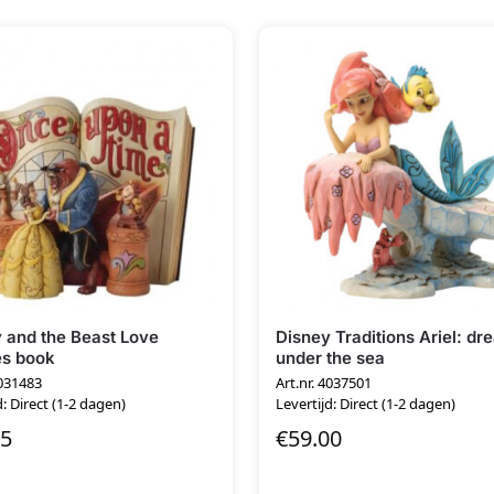
 and the Beast Love
Disney Traditions Ariel: d
es book
under the sea
4031483
Art.nr. 4037501
d: Direct (1-2 dagen)
Levertijd: Direct (1-2 dagen)
95
€
59.00