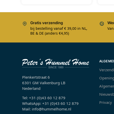
Gratis verzending
Wer
bij bestelling vanaf € 39,00 in NL,
Van
BE & DE (anders €4,95)
ALGEME
Verzend
Plenkertstraat 6
Opening
6301 GM Valkenburg LB
Algemen
Nederland
Nieuwsb
Tel: +31 (0)43 60 12 879
Privacy
WhatsApp: +31 (0)43 60 12 879
Mail: info@hummelhome.nl