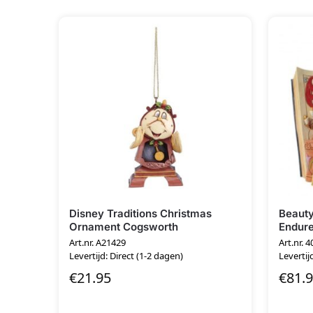
Disney Traditions Christmas
Beauty
Ornament Cogsworth
Endur
Art.nr. A21429
Art.nr. 
Levertijd: Direct (1-2 dagen)
Levertij
€
21.95
€
81.