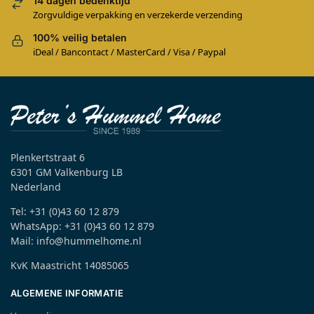
14 dagen bedenktijd
Zorgvuldige verpakking en verzekerde verzending
100% veilig betalen
iDeal / Bancontact / MasterCard / Visa / Paypal
Plenkertstraat 6
6301 GM Valkenburg LB
Nederland
Tel: +31 (0)43 60 12 879
WhatsApp: +31 (0)43 60 12 879
Mail: info@hummelhome.nl
KvK Maastricht 14085065
ALGEMENE INFORMATIE