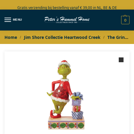
Gratis verzending bij bestelling vanaf € 39,00 in NL, BE & DE
Grote collectie in voorraad
MENU
0
Home
Jim Shore Collectie Heartwood Creek
The Grinch by Jim Shore
/
/