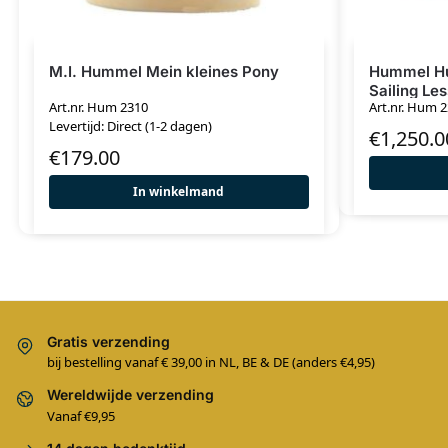
M.I. Hummel Mein kleines Pony
Hummel Hu
Sailing Le
Art.nr. Hum 2310
Art.nr. Hum 
Levertijd: Direct (1-2 dagen)
€
1,250.0
€
179.00
In winkelmand
Gratis verzending
bij bestelling vanaf € 39,00 in NL, BE & DE (anders €4,95)
Wereldwijde verzending
Vanaf €9,95