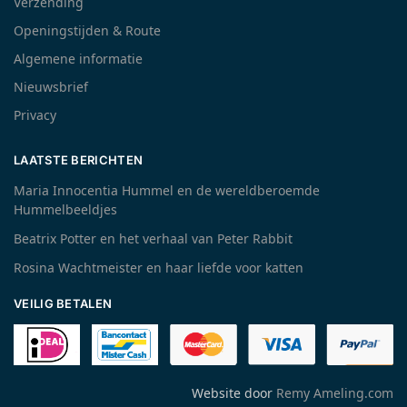
Verzending
Openingstijden & Route
Algemene informatie
Nieuwsbrief
Privacy
LAATSTE BERICHTEN
Maria Innocentia Hummel en de wereldberoemde
Hummelbeeldjes
Beatrix Potter en het verhaal van Peter Rabbit
Rosina Wachtmeister en haar liefde voor katten
VEILIG BETALEN
Website door
Remy Ameling.com