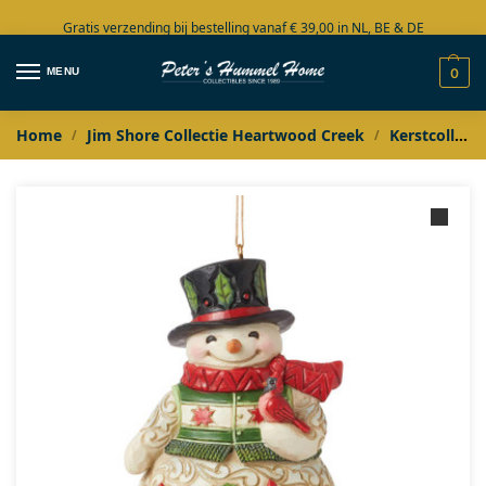
Gratis verzending bij bestelling vanaf € 39,00 in NL, BE & DE
Grote collectie in voorraad
MENU
0
Home
Jim Shore Collectie Heartwood Creek
Kerstcollectie
/
/