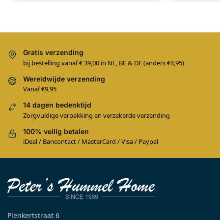
Gratis verzending
bij bestelling vanaf € 39,00 in NL, BE & DE (anders €4,95)
Wereldwijde verzending
Vanaf €9,95
14 dagen bedenktijd
Zorgvuldige verpakking en verzekerde verzending
100% veilig betalen
iDeal / Bancontact / MasterCard / Visa / Paypal
Plenkertstraat 6