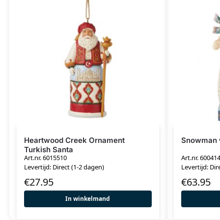
Heartwood Creek Ornament
Snowman 
Turkish Santa
Art.nr. 6015510
Art.nr. 60041
Levertijd: Direct (1-2 dagen)
Levertijd: Dir
€
27.95
€
63.95
In winkelmand